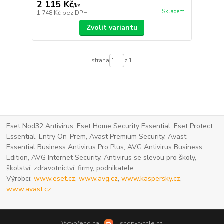
2 115 Kč
/
ks
Skladem
1 748 Kč
bez DPH
Zvolit variantu
strana
z 1
Eset Nod32 Antivirus, Eset Home Security Essential, Eset Protect
Essential, Entry On-Prem, Avast Premium Security, Avast
Essential Business Antivirus Pro Plus, AVG Antivirus Business
Edition, AVG Internet Security, Antivirus se slevou pro školy,
školství, zdravotnictví, firmy, podnikatele.
Výrobci:
www.eset.cz
,
www.avg.cz
,
www.kaspersky.cz
,
www.avast.cz
Vytvořeno na
Eshop-rychle.cz