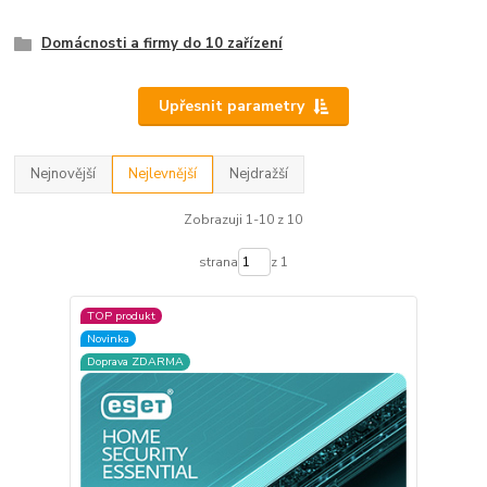
Domácnosti a firmy do 10 zařízení
Upřesnit parametry
Nejnovější
Nejlevnější
Nejdražší
Zobrazuji 1-10 z 10
strana
z 1
TOP produkt
Novinka
Doprava ZDARMA