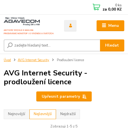
0
ks
za
0,00 Kč
Menu
Hledat
Úvod
AVG Internet Security
Prodloužení licence
AVG Internet Security -
prodloužení licence
Upřesnit parametry
Nejnovější
Nejlevnější
Nejdražší
Zobrazuji 1-5 z 5