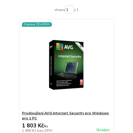
strana
z 1
Doprava ZDARMA
Prodloužení AVG Internet Security pro Windows
pro 1 PC
1 803 Kč
/
ks
Skladem
1 490 Kč
bez DPH