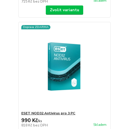
Skladem
715 Kč
bez DPH
Zvolit variantu
Doprava ZDARMA
ESET NOD32 Antivirus pro 3 PC
990 Kč
/
ks
Skladem
818 Kč
bez DPH