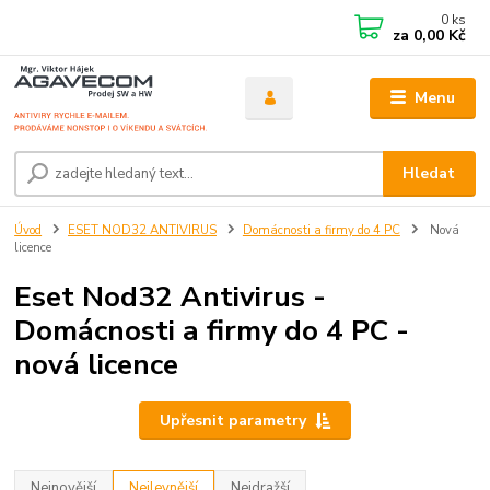
0
ks
za
0,00 Kč
Menu
Hledat
Úvod
ESET NOD32 ANTIVIRUS
Domácnosti a firmy do 4 PC
Nová
licence
Eset Nod32 Antivirus -
Domácnosti a firmy do 4 PC -
nová licence
Upřesnit parametry
Nejnovější
Nejlevnější
Nejdražší