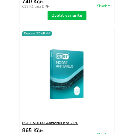
740 Kč
/
ks
Skladem
612 Kč
bez DPH
Zvolit variantu
Doprava ZDARMA
ESET NOD32 Antivirus pro 2 PC
865 Kč
/
ks