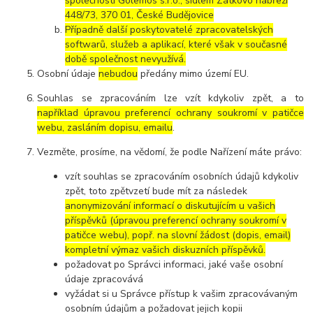
společností Golemos s.r.o., sídlem Zátkovo nábřeží
448/73, 370 01, České Budějovice
Případně další poskytovatelé zpracovatelských
softwarů, služeb a aplikací, které však v současné
době společnost nevyužívá.
Osobní údaje
nebudou
předány mimo území EU.
Souhlas se zpracováním lze vzít kdykoliv zpět, a to
například úpravou preferencí ochrany soukromí v patičce
webu, zasláním dopisu, emailu
.
Vezměte, prosíme, na vědomí, že podle Nařízení máte právo:
vzít souhlas se zpracováním osobních údajů kdykoliv
zpět, toto zpětvzetí bude mít za následek
anonymizování informací o diskutujícím u vašich
příspěvků (úpravou preferencí ochrany soukromí v
patičce webu), popř. na slovní žádost (dopis, email)
kompletní výmaz vašich diskuzních příspěvků.
požadovat po Správci informaci, jaké vaše osobní
údaje zpracovává
vyžádat si u Správce přístup k vašim zpracovávaným
osobním údajům a požadovat jejich kopii