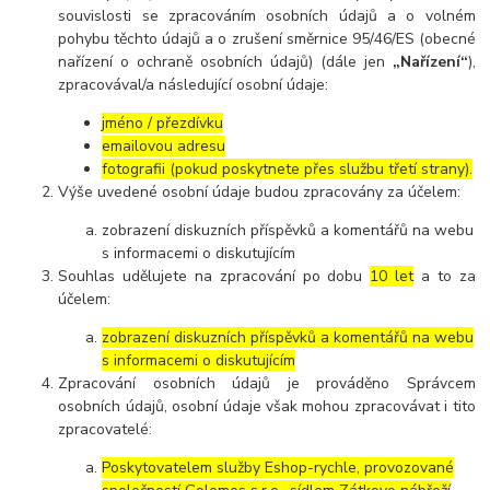
souvislosti se zpracováním osobních údajů a o volném
pohybu těchto údajů a o zrušení směrnice 95/46/ES (obecné
nařízení o ochraně osobních údajů) (dále jen
„Nařízení“
),
zpracovával/a následující osobní údaje:
jméno / přezdívku
emailovou adresu
fotografii (pokud poskytnete přes službu třetí strany).
Výše uvedené osobní údaje budou zpracovány za účelem:
zobrazení diskuzních příspěvků a komentářů na webu
s informacemi o diskutujícím
Souhlas udělujete na zpracování po dobu
10 let
a to za
účelem:
zobrazení diskuzních příspěvků a komentářů na webu
s informacemi o diskutujícím
Zpracování osobních údajů je prováděno Správcem
osobních údajů, osobní údaje však mohou zpracovávat i tito
zpracovatelé:
Poskytovatelem služby Eshop-rychle, provozované