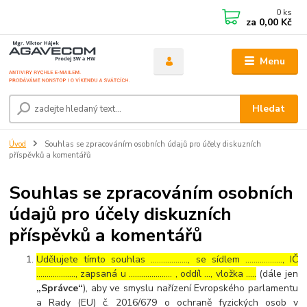
0
ks
za
0,00 Kč
Menu
Hledat
Úvod
Souhlas se zpracováním osobních údajů pro účely diskuzních
příspěvků a komentářů
Souhlas se zpracováním osobních
údajů pro účely diskuzních
příspěvků a komentářů
Udělujete tímto souhlas ……………..., se sídlem ………………, IČ
………………., zapsaná u ………………… , oddíl …, vložka …..
(dále jen
„Správce“
), aby ve smyslu nařízení Evropského parlamentu
a Rady (EU) č. 2016/679 o ochraně fyzických osob v