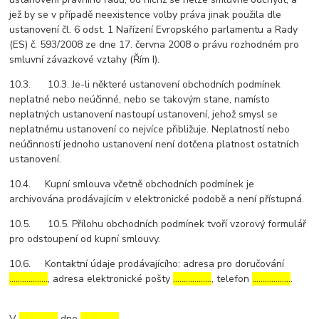
jež by se v případě neexistence volby práva jinak použila dle
ustanovení čl. 6 odst. 1 Nařízení Evropského parlamentu a Rady
(ES) č. 593/2008 ze dne 17. června 2008 o právu rozhodném pro
smluvní závazkové vztahy (Řím I).
10.3. 10.3. Je-li některé ustanovení obchodních podmínek
neplatné nebo neúčinné, nebo se takovým stane, namísto
neplatných ustanovení nastoupí ustanovení, jehož smysl se
neplatnému ustanovení co nejvíce přibližuje. Neplatností nebo
neúčinností jednoho ustanovení není dotčena platnost ostatních
ustanovení.
10.4. Kupní smlouva včetně obchodních podmínek je
archivována prodávajícím v elektronické podobě a není přístupná.
10.5. 10.5. Přílohu obchodních podmínek tvoří vzorový formulář
pro odstoupení od kupní smlouvy.
10.6. Kontaktní údaje prodávajícího: adresa pro doručování
………………
, adresa elektronické pošty
………………
, telefon
………………
.
V
………………
dne
………………