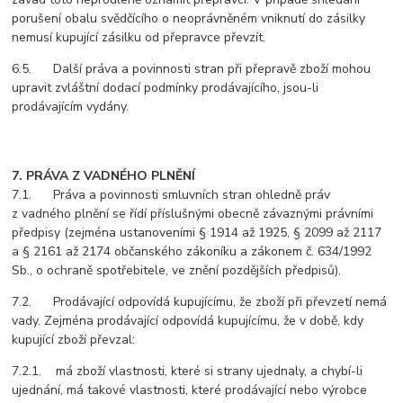
porušení obalu svědčícího o neoprávněném vniknutí do zásilky
nemusí kupující zásilku od přepravce převzít.
6.5. Další práva a povinnosti stran při přepravě zboží mohou
upravit zvláštní dodací podmínky prodávajícího, jsou-li
prodávajícím vydány.
7. PRÁVA Z VADNÉHO PLNĚNÍ
7.1. Práva a povinnosti smluvních stran ohledně práv
z vadného plnění se řídí příslušnými obecně závaznými právními
předpisy (zejména ustanoveními § 1914 až 1925, § 2099 až 2117
a § 2161 až 2174 občanského zákoníku a zákonem č. 634/1992
Sb., o ochraně spotřebitele, ve znění pozdějších předpisů).
7.2. Prodávající odpovídá kupujícímu, že zboží při převzetí nemá
vady. Zejména prodávající odpovídá kupujícímu, že v době, kdy
kupující zboží převzal:
7.2.1. má zboží vlastnosti, které si strany ujednaly, a chybí-li
ujednání, má takové vlastnosti, které prodávající nebo výrobce