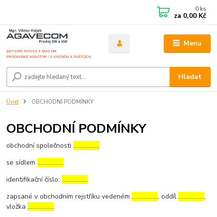
0
ks
za
0,00 Kč
Menu
Hledat
Úvod
OBCHODNÍ PODMÍNKY
OBCHODNÍ PODMÍNKY
obchodní společnosti
………………
se sídlem
………………
identifikační číslo:
………………
zapsané v obchodním rejstříku vedeném
………………
, oddíl
………………
,
vložka
………………