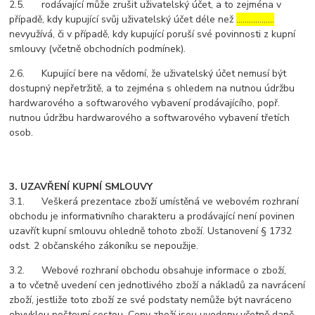
2.5. rodávající může zrušit uživatelský účet, a to zejména v
případě, kdy kupující svůj uživatelský účet déle než
………………
nevyužívá, či v případě, kdy kupující poruší své povinnosti z kupní
smlouvy (včetně obchodních podmínek).
2.6. Kupující bere na vědomí, že uživatelský účet nemusí být
dostupný nepřetržitě, a to zejména s ohledem na nutnou údržbu
hardwarového a softwarového vybavení prodávajícího, popř.
nutnou údržbu hardwarového a softwarového vybavení třetích
osob.
3. UZAVŘENÍ KUPNÍ SMLOUVY
3.1. Veškerá prezentace zboží umístěná ve webovém rozhraní
obchodu je informativního charakteru a prodávající není povinen
uzavřít kupní smlouvu ohledně tohoto zboží. Ustanovení § 1732
odst. 2 občanského zákoníku se nepoužije.
3.2. Webové rozhraní obchodu obsahuje informace o zboží,
a to včetně uvedení cen jednotlivého zboží a nákladů za navrácení
zboží, jestliže toto zboží ze své podstaty nemůže být navráceno
obvyklou poštovní cestou. Ceny zboží jsou uvedeny včetně daně