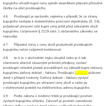
kupujícího uhradit kupní cenu splněn okamžikem připsání příslušné
částky na účet prodávajícího.
4.6. Prodávající je oprávněn, zejména v případě, že ze strany
kupujícího nedojde k dodatečnému potvrzení objednávky (čl. 3.6),
požadovat uhrazení celé kupní ceny ještě před odesláním zboží
kupujícímu. Ustanovení § 2119 odst. 1 občanského zákoníku se
nepoužije.
4.7. Případné slevy z ceny zboží poskytnuté prodávajícím
kupujícímu nelze vzájemně kombinovat.
4.8. Je-li to v obchodním styku obvyklé nebo je-li tak
stanoveno obecně závaznými právními předpisy, vystaví
prodávající ohledně plateb prováděných na základě kupní smlouvy
kupujícímu daňový doklad – fakturu. Prodávající
………………
plátcem
daně z přidané hodnoty. Daňový doklad – fakturu vystaví
prodávající kupujícímu po uhrazení ceny zboží a zašle jej
v elektronické podobě na elektronickou adresu kupujícího.
4.9. Podle zákona o evidenci tržeb je prodávající povinen
vystavit kupujícímu účtenku. Zároveň je povinen zaevidovat
přijatou tržbu u správce daně online; v případě technického