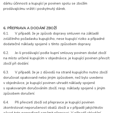
dárku účinnosti a kupující je povinen spolu se zbožím
prodávajícímu vrátit i poskytnutý dárek.
6. PŘEPRAVA A DODÁNÍ ZBOŽÍ
6.1. V případě, že je způsob dopravy smluven na základě
zvláštního požadavku kupujícího, nese kupující riziko a případné
dodatečné náklady spojené s tímto způsobem dopravy.
6.2. Je-li prodávající podle kupní smlouvy povinen dodat zboží
na místo určené kupujícím v objednávce, je kupující povinen převzít
zboží při dodání.
6.3. V případě, že je z důvodů na straně kupujícího nutno zboží
doručovat opakovaně nebo jiným způsobem, než bylo uvedeno
v objednávce, je kupující povinen uhradit náklady spojené
s opakovaným doručováním zboží, resp. náklady spojené s jiným
způsobem doručení.
6.4. Při převzetí zboží od přepravce je kupující povinen
zkontrolovat neporušenost obalů zboží a v případě jakýchkoliv
závad toto neprodleně oznámit přepravci. V případě shledání