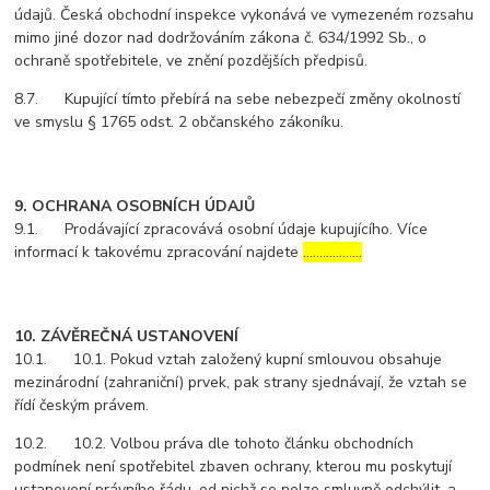
údajů. Česká obchodní inspekce vykonává ve vymezeném rozsahu
mimo jiné dozor nad dodržováním zákona č. 634/1992 Sb., o
ochraně spotřebitele, ve znění pozdějších předpisů.
8.7. Kupující tímto přebírá na sebe nebezpečí změny okolností
ve smyslu § 1765 odst. 2 občanského zákoníku.
9. OCHRANA OSOBNÍCH ÚDAJŮ
9.1. Prodávající zpracovává osobní údaje kupujícího. Více
informací k takovému zpracování najdete
………………
10. ZÁVĚREČNÁ USTANOVENÍ
10.1. 10.1. Pokud vztah založený kupní smlouvou obsahuje
mezinárodní (zahraniční) prvek, pak strany sjednávají, že vztah se
řídí českým právem.
10.2. 10.2. Volbou práva dle tohoto článku obchodních
podmínek není spotřebitel zbaven ochrany, kterou mu poskytují
ustanovení právního řádu, od nichž se nelze smluvně odchýlit, a