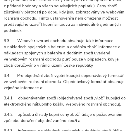
z přidané hodnoty a všech souvisejících poplatků. Ceny zboží
zůstávají v platnosti po dobu, kdy jsou zobrazovány ve webovém
rozhraní obchodu. Tímto ustanovením není omezena možnost
prodávajícího uzavřít kupní smlouvu za individuálně sjednaných
podmínek.
3.3. Webové rozhraní obchodu obsahuje také informace
o nákladech spojených s balením a dodáním zboží. Informace o
nákladech spojených s balením a dodáním zboží uvedené
ve webovém rozhraní obchodu platí pouze v případech, kdy je
zboží doručováno v rámci území České republiky.
3.4. Pro objednání zboží vyplní kupující objednávkový formulář
ve webovém rozhraní obchodu. Objednávkový formulář obsahuje
zejména informace o:
3.4.1. objednávaném zboží (objednávané zboží „vloží“ kupující do
elektronického nákupního košíku webového rozhraní obchodu),
3.4.2. způsobu úhrady kupní ceny zboží, údaje o požadovaném
způsobu doručení objednávaného zboží a
3.4.3. informace o nákladech spojených s dodáním zboží (dále