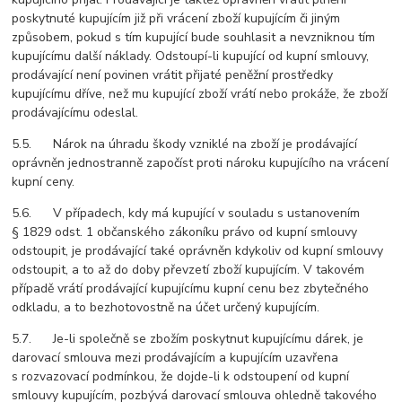
poskytnuté kupujícím již při vrácení zboží kupujícím či jiným
způsobem, pokud s tím kupující bude souhlasit a nevzniknou tím
kupujícímu další náklady. Odstoupí-li kupující od kupní smlouvy,
prodávající není povinen vrátit přijaté peněžní prostředky
kupujícímu dříve, než mu kupující zboží vrátí nebo prokáže, že zboží
prodávajícímu odeslal.
5.5. Nárok na úhradu škody vzniklé na zboží je prodávající
oprávněn jednostranně započíst proti nároku kupujícího na vrácení
kupní ceny.
5.6. V případech, kdy má kupující v souladu s ustanovením
§ 1829 odst. 1 občanského zákoníku právo od kupní smlouvy
odstoupit, je prodávající také oprávněn kdykoliv od kupní smlouvy
odstoupit, a to až do doby převzetí zboží kupujícím. V takovém
případě vrátí prodávající kupujícímu kupní cenu bez zbytečného
odkladu, a to bezhotovostně na účet určený kupujícím.
5.7. Je-li společně se zbožím poskytnut kupujícímu dárek, je
darovací smlouva mezi prodávajícím a kupujícím uzavřena
s rozvazovací podmínkou, že dojde-li k odstoupení od kupní
smlouvy kupujícím, pozbývá darovací smlouva ohledně takového