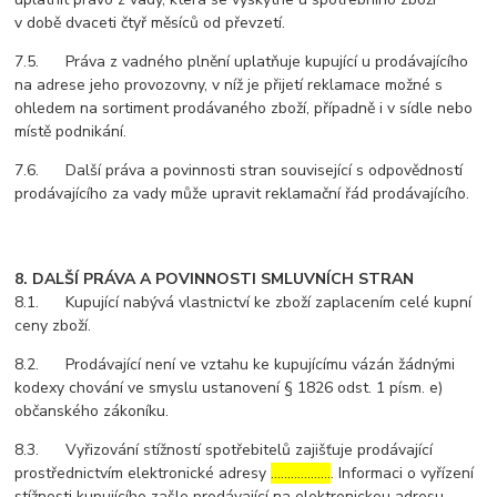
v době dvaceti čtyř měsíců od převzetí.
7.5. Práva z vadného plnění uplatňuje kupující u prodávajícího
na adrese jeho provozovny, v níž je přijetí reklamace možné s
ohledem na sortiment prodávaného zboží, případně i v sídle nebo
místě podnikání.
7.6. Další práva a povinnosti stran související s odpovědností
prodávajícího za vady může upravit reklamační řád prodávajícího.
8. DALŠÍ PRÁVA A POVINNOSTI SMLUVNÍCH STRAN
8.1. Kupující nabývá vlastnictví ke zboží zaplacením celé kupní
ceny zboží.
8.2. Prodávající není ve vztahu ke kupujícímu vázán žádnými
kodexy chování ve smyslu ustanovení § 1826 odst. 1 písm. e)
občanského zákoníku.
8.3. Vyřizování stížností spotřebitelů zajišťuje prodávající
prostřednictvím elektronické adresy
………………
. Informaci o vyřízení
stížnosti kupujícího zašle prodávající na elektronickou adresu