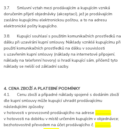
3.7. Smluvní vztah mezi prodávajícím a kupujícím vzniká
doručením přijetí objednávky (akceptací), jež je prodávajícím
zasláno kupujícímu elektronickou poštou, a to na adresu
elektronické pošty kupujícího.
3.8. Kupující souhlasí s použitím komunikačních prostředků na
dálku při uzavírání kupní smlouvy. Náklady vzniklé kupujícímu při
použití komunikačních prostředků na dálku v souvislosti
s uzavřením kupní smlouvy (náklady na internetové připojení,
náklady na telefonní hovory) si hradí kupující sám, přičemž tyto
náklady se neliší od základní sazby.
4. CENA ZBOŽÍ A PLATEBNÍ PODMÍNKY
4.1. Cenu zboží a případné náklady spojené s dodáním zboží
dle kupní smlouvy může kupující uhradit prodávajícímu
následujícími způsoby:
v hotovosti v provozovně prodávajícího na adrese
………………
;
v hotovosti na dobírku v místě určeném kupujícím v objednávce;
bezhotovostně převodem na účet prodávajícího č.
………………
,