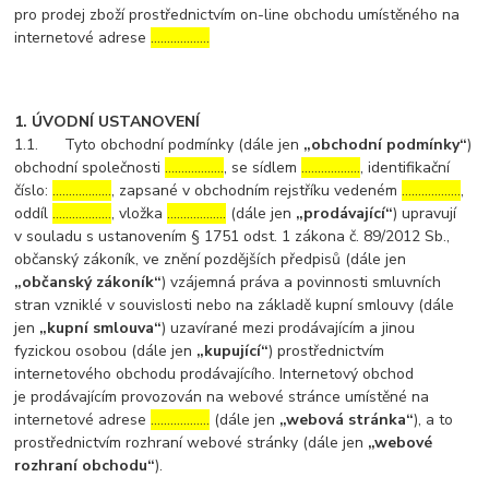
pro prodej zboží prostřednictvím on-line obchodu umístěného na
internetové adrese
………………
1. ÚVODNÍ USTANOVENÍ
1.1. Tyto obchodní podmínky (dále jen
„obchodní podmínky“
)
obchodní společnosti
………………
, se sídlem
………………
, identifikační
číslo:
………………
, zapsané v obchodním rejstříku vedeném
………………
,
oddíl
………………
, vložka
………………
(dále jen
„prodávající“
) upravují
v souladu s ustanovením § 1751 odst. 1 zákona č. 89/2012 Sb.,
občanský zákoník, ve znění pozdějších předpisů (dále jen
„občanský zákoník“
) vzájemná práva a povinnosti smluvních
stran vzniklé v souvislosti nebo na základě kupní smlouvy (dále
jen
„kupní smlouva“
) uzavírané mezi prodávajícím a jinou
fyzickou osobou (dále jen
„kupující“
) prostřednictvím
internetového obchodu prodávajícího. Internetový obchod
je prodávajícím provozován na webové stránce umístěné na
internetové adrese
………………
(dále jen
„webová stránka“
), a to
prostřednictvím rozhraní webové stránky (dále jen
„webové
rozhraní obchodu“
).