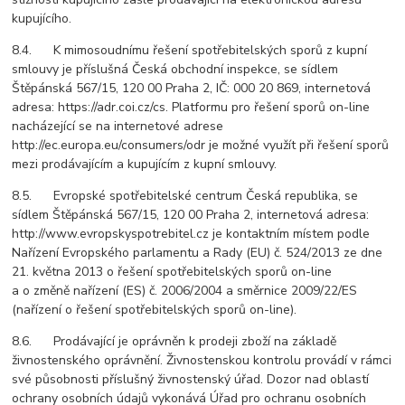
kupujícího.
8.4. K mimosoudnímu řešení spotřebitelských sporů z kupní
smlouvy je příslušná Česká obchodní inspekce, se sídlem
Štěpánská 567/15, 120 00 Praha 2, IČ: 000 20 869, internetová
adresa: https://adr.coi.cz/cs. Platformu pro řešení sporů on-line
nacházející se na internetové adrese
http://ec.europa.eu/consumers/odr je možné využít při řešení sporů
mezi prodávajícím a kupujícím z kupní smlouvy.
8.5. Evropské spotřebitelské centrum Česká republika, se
sídlem Štěpánská 567/15, 120 00 Praha 2, internetová adresa:
http://www.evropskyspotrebitel.cz je kontaktním místem podle
Nařízení Evropského parlamentu a Rady (EU) č. 524/2013 ze dne
21. května 2013 o řešení spotřebitelských sporů on-line
a o změně nařízení (ES) č. 2006/2004 a směrnice 2009/22/ES
(nařízení o řešení spotřebitelských sporů on-line).
8.6. Prodávající je oprávněn k prodeji zboží na základě
živnostenského oprávnění. Živnostenskou kontrolu provádí v rámci
své působnosti příslušný živnostenský úřad. Dozor nad oblastí
ochrany osobních údajů vykonává Úřad pro ochranu osobních