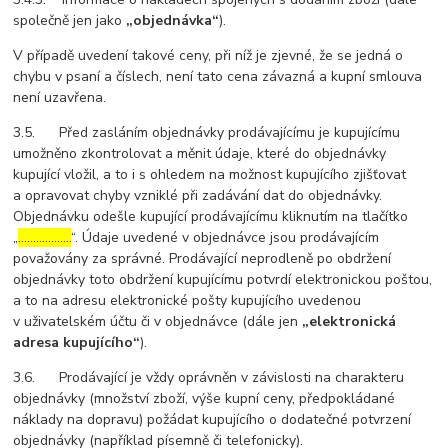
společně jen jako
„objednávka“
).
V případě uvedení takové ceny, při níž je zjevné, že se jedná o
chybu v psaní a číslech, není tato cena závazná a kupní smlouva
není uzavřena.
3.5. Před zasláním objednávky prodávajícímu je kupujícímu
umožněno zkontrolovat a měnit údaje, které do objednávky
kupující vložil, a to i s ohledem na možnost kupujícího zjišťovat
a opravovat chyby vzniklé při zadávání dat do objednávky.
Objednávku odešle kupující prodávajícímu kliknutím na tlačítko
„
………………
“. Údaje uvedené v objednávce jsou prodávajícím
považovány za správné. Prodávající neprodleně po obdržení
objednávky toto obdržení kupujícímu potvrdí elektronickou poštou,
a to na adresu elektronické pošty kupujícího uvedenou
v uživatelském účtu či v objednávce (dále jen
„elektronická
adresa kupujícího“
).
3.6. Prodávající je vždy oprávněn v závislosti na charakteru
objednávky (množství zboží, výše kupní ceny, předpokládané
náklady na dopravu) požádat kupujícího o dodatečné potvrzení
objednávky (například písemně či telefonicky).