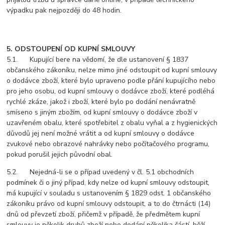
výpadku pak nejpozději do 48 hodin.
5. ODSTOUPENÍ OD KUPNÍ SMLOUVY
5.1. Kupující bere na vědomí, že dle ustanovení § 1837
občanského zákoníku, nelze mimo jiné odstoupit od kupní smlouvy
o dodávce zboží, které bylo upraveno podle přání kupujícího nebo
pro jeho osobu, od kupní smlouvy o dodávce zboží, které podléhá
rychlé zkáze, jakož i zboží, které bylo po dodání nenávratně
smíseno s jiným zbožím, od kupní smlouvy o dodávce zboží v
uzavřeném obalu, které spotřebitel z obalu vyňal a z hygienických
důvodů jej není možné vrátit a od kupní smlouvy o dodávce
zvukové nebo obrazové nahrávky nebo počítačového programu,
pokud porušil jejich původní obal.
5.2. Nejedná-li se o případ uvedený v čl. 5.1 obchodních
podmínek či o jiný případ, kdy nelze od kupní smlouvy odstoupit,
má kupující v souladu s ustanovením § 1829 odst. 1 občanského
zákoníku právo od kupní smlouvy odstoupit, a to do čtrnácti (14)
dnů od převzetí zboží, přičemž v případě, že předmětem kupní
smlouvy je několik druhů zboží nebo dodání několika částí, běží