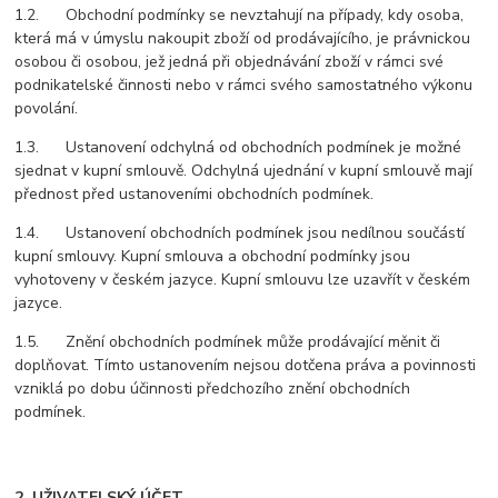
1.2. Obchodní podmínky se nevztahují na případy, kdy osoba,
která má v úmyslu nakoupit zboží od prodávajícího, je právnickou
osobou či osobou, jež jedná při objednávání zboží v rámci své
podnikatelské činnosti nebo v rámci svého samostatného výkonu
povolání.
1.3. Ustanovení odchylná od obchodních podmínek je možné
sjednat v kupní smlouvě. Odchylná ujednání v kupní smlouvě mají
přednost před ustanoveními obchodních podmínek.
1.4. Ustanovení obchodních podmínek jsou nedílnou součástí
kupní smlouvy. Kupní smlouva a obchodní podmínky jsou
vyhotoveny v českém jazyce. Kupní smlouvu lze uzavřít v českém
jazyce.
1.5. Znění obchodních podmínek může prodávající měnit či
doplňovat. Tímto ustanovením nejsou dotčena práva a povinnosti
vzniklá po dobu účinnosti předchozího znění obchodních
podmínek.
2. UŽIVATELSKÝ ÚČET