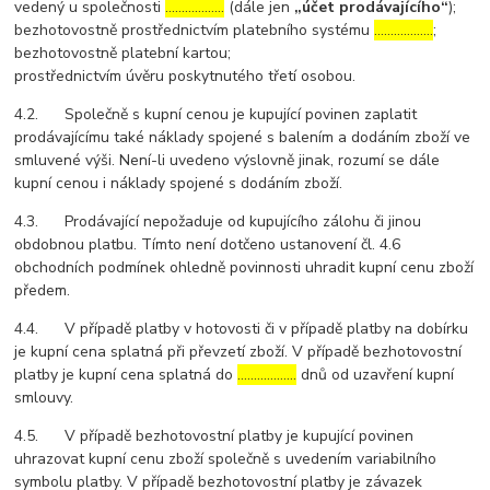
vedený u společnosti
………………
(dále jen
„účet prodávajícího“
);
bezhotovostně prostřednictvím platebního systému
………………
;
bezhotovostně platební kartou;
prostřednictvím úvěru poskytnutého třetí osobou.
4.2. Společně s kupní cenou je kupující povinen zaplatit
prodávajícímu také náklady spojené s balením a dodáním zboží ve
smluvené výši. Není-li uvedeno výslovně jinak, rozumí se dále
kupní cenou i náklady spojené s dodáním zboží.
4.3. Prodávající nepožaduje od kupujícího zálohu či jinou
obdobnou platbu. Tímto není dotčeno ustanovení čl. 4.6
obchodních podmínek ohledně povinnosti uhradit kupní cenu zboží
předem.
4.4. V případě platby v hotovosti či v případě platby na dobírku
je kupní cena splatná při převzetí zboží. V případě bezhotovostní
platby je kupní cena splatná do
………………
dnů od uzavření kupní
smlouvy.
4.5. V případě bezhotovostní platby je kupující povinen
uhrazovat kupní cenu zboží společně s uvedením variabilního
symbolu platby. V případě bezhotovostní platby je závazek