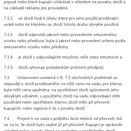
popsal nebo které kupující očekával s ohledem na povahu zboží a
na základě reklamy jimi prováděné,
7.2.2. se zboží hodí k účelu, který pro jeho použití prodávající
uvádí nebo ke kterému se zboží tohoto druhu obvykle používá,
7.2.3. zboží odpovídá jakostí nebo provedením smluvenému
vzorku nebo předloze, byla-li jakost nebo provedení určeno podle
smluveného vzorku nebo předlohy,
7.2.4. je zboží v odpovídajícím množství, míře nebo hmotnosti a
7.2.5. zboží vyhovuje požadavkům právních předpisů.
7.3. Ustanovení uvedená v čl. 7.2 obchodních podmínek se
nepoužijí u zboží prodávaného za nižší cenu na vadu, pro kterou
byla nižší cena ujednána, na opotřebení zboží způsobené jeho
obvyklým užíváním, u použitého zboží na vadu odpovídající míře
používání nebo opotřebení, kterou zboží mělo při převzetí
kupujícím, nebo vyplývá-li to z povahy zboží.
7.4. Projeví-li se vada v průběhu šesti měsíců od převzetí, má
se za to, že zboží bylo vadné již při převzetí. Kupující je oprávněn
uplatnit právo z vady, která se vyskytne u spotřebního zboží