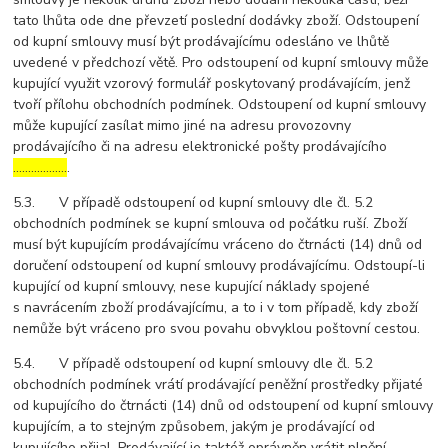
tato lhůta ode dne převzetí poslední dodávky zboží. Odstoupení
od kupní smlouvy musí být prodávajícímu odesláno ve lhůtě
uvedené v předchozí větě. Pro odstoupení od kupní smlouvy může
kupující využit vzorový formulář poskytovaný prodávajícím, jenž
tvoří přílohu obchodních podmínek. Odstoupení od kupní smlouvy
může kupující zasílat mimo jiné na adresu provozovny
prodávajícího či na adresu elektronické pošty prodávajícího
………………
.
5.3. V případě odstoupení od kupní smlouvy dle čl. 5.2
obchodních podmínek se kupní smlouva od počátku ruší. Zboží
musí být kupujícím prodávajícímu vráceno do čtrnácti (14) dnů od
doručení odstoupení od kupní smlouvy prodávajícímu. Odstoupí-li
kupující od kupní smlouvy, nese kupující náklady spojené
s navrácením zboží prodávajícímu, a to i v tom případě, kdy zboží
nemůže být vráceno pro svou povahu obvyklou poštovní cestou.
5.4. V případě odstoupení od kupní smlouvy dle čl. 5.2
obchodních podmínek vrátí prodávající peněžní prostředky přijaté
od kupujícího do čtrnácti (14) dnů od odstoupení od kupní smlouvy
kupujícím, a to stejným způsobem, jakým je prodávající od
kupujícího přijal. Prodávající je taktéž oprávněn vrátit plnění