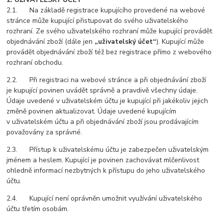
2.1. Na základě registrace kupujícího provedené na webové
stránce může kupující přistupovat do svého uživatelského
rozhraní. Ze svého uživatelského rozhraní může kupující provádět
objednávání zboží (dále jen
„uživatelský účet“
). Kupující může
provádět objednávání zboží též bez registrace přímo z webového
rozhraní obchodu.
2.2. Při registraci na webové stránce a při objednávání zboží
je kupující povinen uvádět správně a pravdivě všechny údaje.
Údaje uvedené v uživatelském účtu je kupující při jakékoliv jejich
změně povinen aktualizovat. Údaje uvedené kupujícím
v uživatelském účtu a při objednávání zboží jsou prodávajícím
považovány za správné.
2.3. Přístup k uživatelskému účtu je zabezpečen uživatelským
jménem a heslem. Kupující je povinen zachovávat mlčenlivost
ohledně informací nezbytných k přístupu do jeho uživatelského
účtu.
2.4. Kupující není oprávněn umožnit využívání uživatelského
účtu třetím osobám.