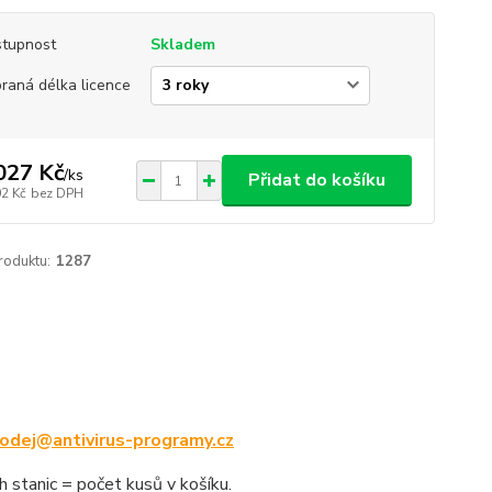
tupnost
Skladem
raná délka licence
027 Kč
/
ks
Přidat do košíku
02 Kč
bez DPH
roduktu:
1287
odej@antivirus-programy.cz
 stanic = počet kusů v košíku.