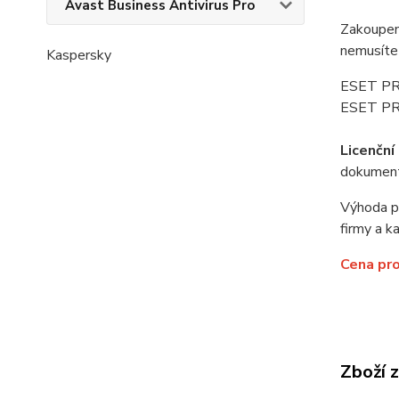
Avast Business Antivirus Pro
Zakoupení
nemusíte 
Kaspersky
ESET PRO
ESET PR
Licenční
dokument
Výhoda pr
firmy a k
Cena pro
Zboží 