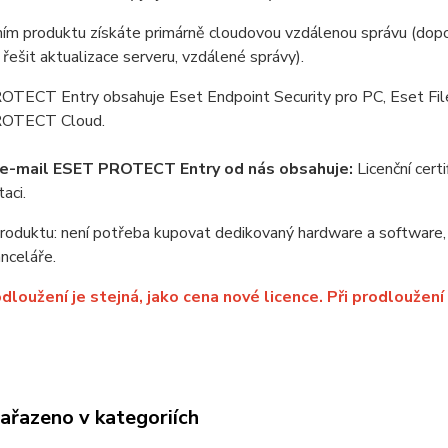
m produktu získáte primárně cloudovou vzdálenou správu (dopor
řešit aktualizace serveru, vzdálené správy).
TECT Entry obsahuje Eset Endpoint Security pro PC, Eset File 
OTECT Cloud.
 e-mail ESET PROTECT Entry od nás obsahuje:
Licenční certif
aci.
oduktu: není potřeba kupovat dedikovaný hardware a software, 
anceláře.
dloužení je stejná, jako cena nové licence. Při prodloužení
zařazeno v kategoriích