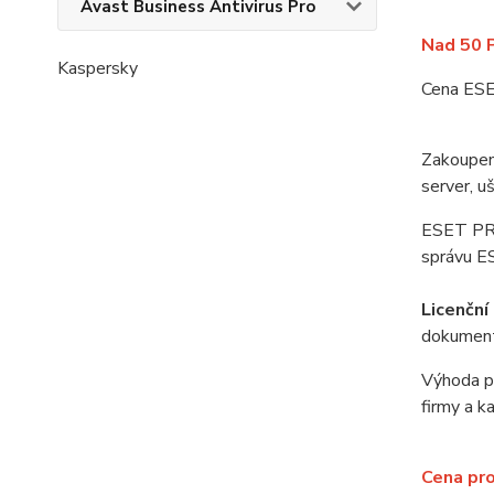
Avast Business Antivirus Pro
Nad 50 
Kaspersky
Cena ESE
Zakoupen
server, u
ESET PRO
správu E
Licenčn
dokument
Výhoda pr
firmy a k
Cena pro