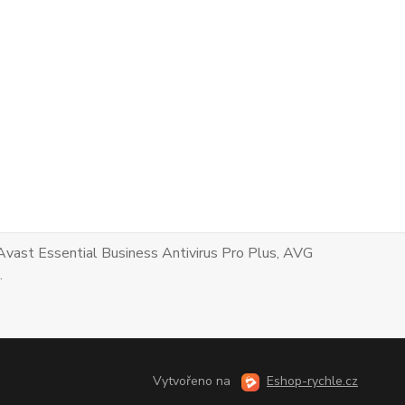
Avast Essential Business Antivirus Pro Plus, AVG
.
Vytvořeno na
Eshop-rychle.cz