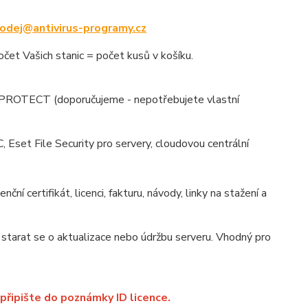
odej@antivirus-programy.cz
t Vašich stanic = počet kusů v košíku.
T PROTECT (doporučujeme - nepotřebujete vlastní
et File Security pro servery, cloudovou centrální
enční certifikát, licenci, fakturu, návody, linky na stažení a
starat se o aktualizace nebo údržbu serveru. Vhodný pro
 připište do poznámky ID licence.