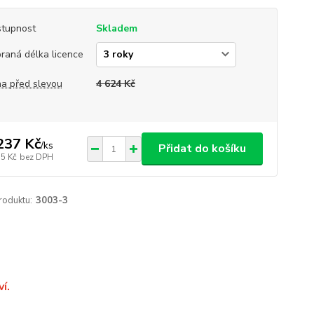
tupnost
Skladem
raná délka licence
a před slevou
4 624 Kč
237 Kč
/
ks
Přidat do košíku
75 Kč
bez DPH
roduktu:
3003-3
í.