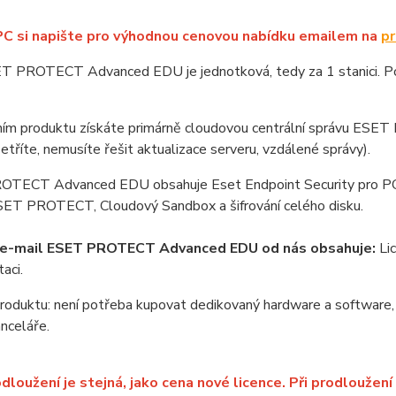
PC si napište pro výhodnou cenovou nabídku emailem na
pr
T PROTECT Advanced EDU je jednotková, tedy za 1 stanici. Poče
ím produktu získáte primárně cloudovou centrální správu ESE
šetříte, nemusíte řešit aktualizace serveru, vzdálené správy).
TECT Advanced EDU obsahuje Eset Endpoint Security pro PC, Es
SET PROTECT, Cloudový Sandbox a šifrování celého disku.
í e-mail ESET PROTECT Advanced EDU od nás obsahuje:
Lic
aci.
oduktu: není potřeba kupovat dedikovaný hardware a software, 
anceláře.
dloužení je stejná, jako cena nové licence. Při prodloužení