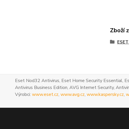
Zboží 
ESET
Eset Nod32 Antivirus, Eset Home Security Essential, Es
Antivirus Business Edition, AVG Internet Security, Antivir
Výrobci:
www.eset.cz
,
www.avg.cz
,
www.kaspersky.cz
,
w