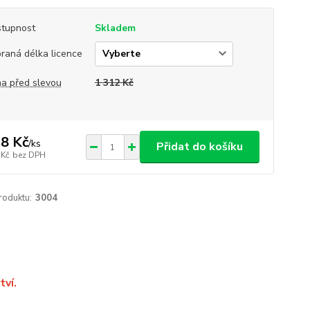
tupnost
Skladem
raná délka licence
a před slevou
1 312 Kč
8 Kč
/
ks
Přidat do košíku
 Kč
bez DPH
roduktu:
3004
tví.