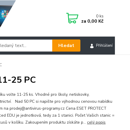
0
ks
za
0,00 Kč
Hledat
Přihlášení
C
11-25 PC
íku volte 11-25 ks. Vhodné pro školy, netiskovky,
tnictví. Nad 50 PC si napište pro výhodnou cenovou nabídku
m na prodej@antivirus-programy.cz Cena ESET PROTECT
ed EDU je jednotková, tedy za 1 stanici. Počet Vašich stanic =
kusů v košíku. Zakoupením produktu získáte p...
celý popis