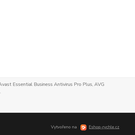
Avast Essential Business Antivirus Pro Plus, AVG
.
Vytvořeno na
Eshop-rychle.cz