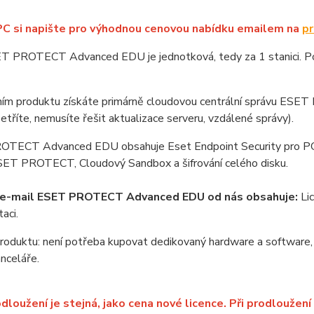
PC si napište pro výhodnou cenovou nabídku emailem na
pr
T PROTECT Advanced EDU je jednotková, tedy za 1 stanici. Poče
ím produktu získáte primárně cloudovou centrální správu ESE
šetříte, nemusíte řešit aktualizace serveru, vzdálené správy).
TECT Advanced EDU obsahuje Eset Endpoint Security pro PC, Es
SET PROTECT, Cloudový Sandbox a šifrování celého disku.
í e-mail ESET PROTECT Advanced EDU od nás obsahuje:
Lic
aci.
oduktu: není potřeba kupovat dedikovaný hardware a software, 
anceláře.
dloužení je stejná, jako cena nové licence. Při prodloužení