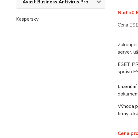
Avast Business Antivirus Pro
Nad 50 
Kaspersky
Cena ESE
Zakoupen
server, u
ESET PRO
správu E
Licenčn
dokument
Výhoda pr
firmy a k
Cena pro