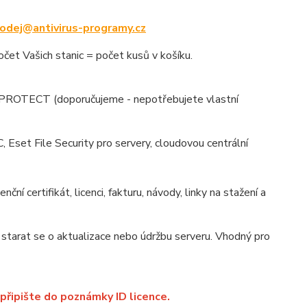
odej@antivirus-programy.cz
t Vašich stanic = počet kusů v košíku.
T PROTECT (doporučujeme - nepotřebujete vlastní
et File Security pro servery, cloudovou centrální
enční certifikát, licenci, fakturu, návody, linky na stažení a
starat se o aktualizace nebo údržbu serveru. Vhodný pro
 připište do poznámky ID licence.