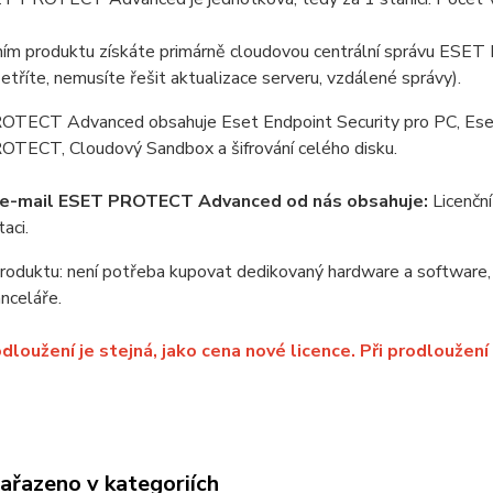
ím produktu získáte primárně cloudovou centrální správu ESE
šetříte, nemusíte řešit aktualizace serveru, vzdálené správy).
TECT Advanced obsahuje Eset Endpoint Security pro PC, Eset Fi
TECT, Cloudový Sandbox a šifrování celého disku.
í e-mail ESET PROTECT Advanced od nás obsahuje:
Licenční 
aci.
oduktu: není potřeba kupovat dedikovaný hardware a software, 
anceláře.
dloužení je stejná, jako cena nové licence. Při prodloužení
zařazeno v kategoriích