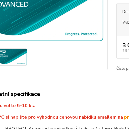
Dos
Vyb
3 
2 5
Číslo p
tní specifikace
u volte 5-10 ks.
PC si napište pro výhodnou cenovou nabídku emailem na
pr
T PROTECT Advanced je jednotková, tedy za 1 stanici. Počet Va