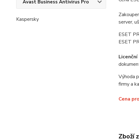
Avast Business Antivirus Pro
Zakoupen
Kaspersky
server, u
ESET PRO
ESET PRO
Licenčn
dokument
Výhoda pr
firmy a k
Cena pro
Zboží 