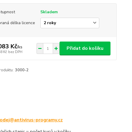
tupnost
Skladem
raná délka licence
083 Kč
/
ks
Přidat do košíku
48 Kč
bez DPH
roduktu:
3000-2
odej@antivirus-programy.cz
šich stanic = počet kusů v košíku.