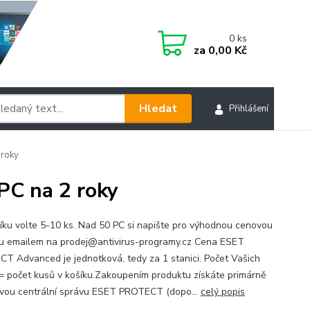
0
ks
za
0,00 Kč
Hledat
Přihlášení
roky
C na 2 roky
íku volte 5-10 ks. Nad 50 PC si napište pro výhodnou cenovou
u emailem na prodej@antivirus-programy.cz Cena ESET
T Advanced je jednotková, tedy za 1 stanici. Počet Vašich
 = počet kusů v košíku.Zakoupením produktu získáte primárně
vou centrální správu ESET PROTECT (dopo...
celý popis