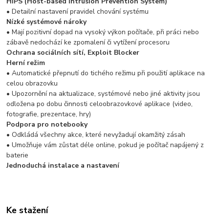
HIPS (Host-based Intrusion Prevention System)
• Detailní nastavení pravidel chování systému
Nízké systémové nároky
• Mají pozitivní dopad na vysoký výkon počítače, při práci nebo
zábavě nedochází ke zpomalení či vytížení procesoru
Ochrana sociálních sítí, Exploit Blocker
Herní režim
• Automatické přepnutí do tichého režimu při použití aplikace na
celou obrazovku
• Upozornění na aktualizace, systémové nebo jiné aktivity jsou
odložena po dobu činnosti celoobrazovkové aplikace (video,
fotografie, prezentace, hry)
Podpora pro notebooky
• Odkládá všechny akce, které nevyžadují okamžitý zásah
• Umožňuje vám zůstat déle online, pokud je počítač napájený z
baterie
Jednoduchá instalace a nastavení
Ke stažení