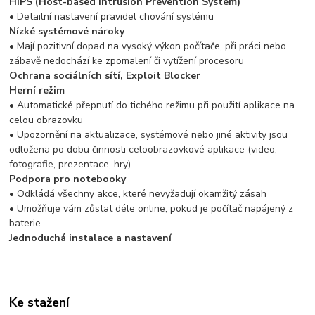
HIPS (Host-based Intrusion Prevention System)
• Detailní nastavení pravidel chování systému
Nízké systémové nároky
• Mají pozitivní dopad na vysoký výkon počítače, při práci nebo
zábavě nedochází ke zpomalení či vytížení procesoru
Ochrana sociálních sítí, Exploit Blocker
Herní režim
• Automatické přepnutí do tichého režimu při použití aplikace na
celou obrazovku
• Upozornění na aktualizace, systémové nebo jiné aktivity jsou
odložena po dobu činnosti celoobrazovkové aplikace (video,
fotografie, prezentace, hry)
Podpora pro notebooky
• Odkládá všechny akce, které nevyžadují okamžitý zásah
• Umožňuje vám zůstat déle online, pokud je počítač napájený z
baterie
Jednoduchá instalace a nastavení
Ke stažení