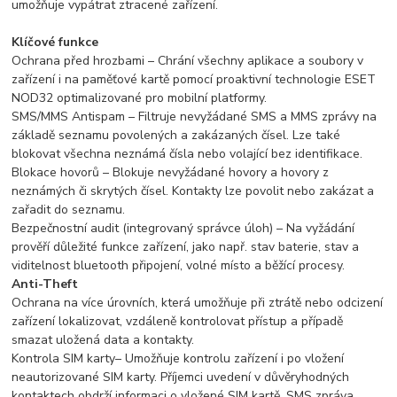
umožňuje vypátrat ztracené zařízení.
Klíčové funkce
Ochrana před hrozbami – Chrání všechny aplikace a soubory v
zařízení i na paměťové kartě pomocí proaktivní technologie ESET
NOD32 optimalizované pro mobilní platformy.
SMS/MMS Antispam – Filtruje nevyžádané SMS a MMS zprávy na
základě seznamu povolených a zakázaných čísel. Lze také
blokovat všechna neznámá čísla nebo volající bez identifikace.
Blokace hovorů – Blokuje nevyžádané hovory a hovory z
neznámých či skrytých čísel. Kontakty lze povolit nebo zakázat a
zařadit do seznamu.
Bezpečnostní audit (integrovaný správce úloh) – Na vyžádání
prověří důležité funkce zařízení, jako např. stav baterie, stav a
viditelnost bluetooth připojení, volné místo a běžící procesy.
Anti-Theft
Ochrana na více úrovních, která umožňuje při ztrátě nebo odcizení
zařízení lokalizovat, vzdáleně kontrolovat přístup a případě
smazat uložená data a kontakty.
Kontrola SIM karty– Umožňuje kontrolu zařízení i po vložení
neautorizované SIM karty. Příjemci uvedení v důvěryhodných
kontaktech obdrží informaci o vložené SIM kartě. SMS zpráva