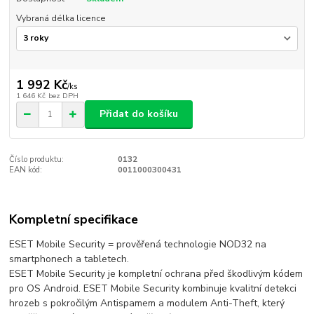
Vybraná délka licence
1 992 Kč
/
ks
1 646 Kč
bez DPH
Přidat do košíku
Číslo produktu:
0132
EAN kód:
0011000300431
Kompletní specifikace
ESET Mobile Security = prověřená technologie NOD32 na
smartphonech a tabletech.
ESET Mobile Security je kompletní ochrana před škodlivým kódem
pro OS Android. ESET Mobile Security kombinuje kvalitní detekci
hrozeb s pokročilým Antispamem a modulem Anti-Theft, který