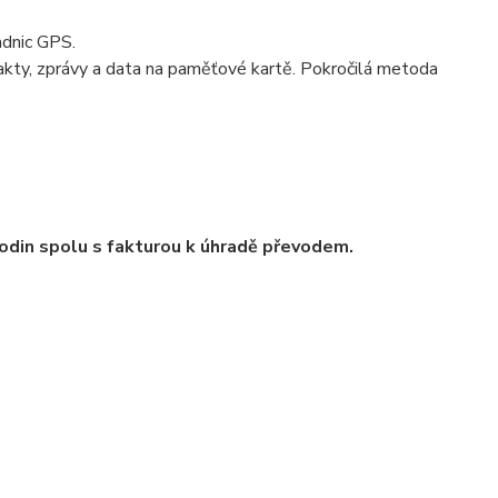
adnic GPS.
ty, zprávy a data na paměťové kartě. Pokročilá metoda
odin spolu s fakturou k úhradě převodem.