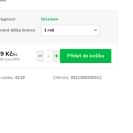
tupnost
Skladem
raná délka licence
9 Kč
/
ks
Přidat do košíku
 Kč
bez DPH
roduktu:
0139
EAN kód:
0011000300312