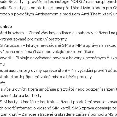
ile Security = prověřená technologie NOD32 na smartphonech 
ile Security je kompletní ochrana před škodlivým kódem pro OS
rozeb s pokročilým Antispamem a modulem Anti-Theft, který umo
funkce
řed hrozbami – Chrání všechny aplikace a soubory v zařízení i 
timalizované pro mobilní platformy.
Antispam – Filtruje nevyžádané SMS a MMS zprávy na základě 
všechna neznámá čísla nebo volající bez identifikace.
ovorů – Blokuje nevyžádané hovory a hovory z neznámých či skryt
mu.
tní audit (integrovaný správce úloh) – Na vyžádání prověří důležit
st bluetooth připojení, volné místo a běžící procesy.
eft
a více úrovních, která umožňuje při ztrátě nebo odcizení zařízení
ožená data a kontakty.
SIM karty– Umožňuje kontrolu zařízení i po vložení neautorizova
h obdrží informaci o vložené SIM kartě. SMS zpráva obsahuje tel. 
 zamknutí – Zamkne ztracené či ukradené zařízení pomocí SMS 