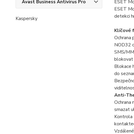
ESET Mob
Avast Business Antivirus Pro
ESET Mob
detekci h
Kaspersky
Klíčové 
Ochrana p
NOD32 op
SMS/MMS 
blokovat 
Blokace h
do sezna
Bezpečnos
viditelno
Anti-Th
Ochrana n
smazat ul
Kontrola 
kontaktec
Vzdálené