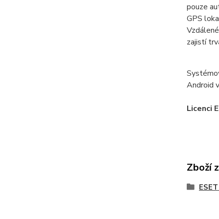
pouze au
GPS lokal
Vzdálené
zajistí t
Systémov
Android v
Licenci 
Zboží 
ESET