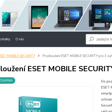
ontakty
O nás
ESET MOBILE SECURITY
Prodloužení ESET MOBILE SECURITY pro 3 zař
loužení ESET MOBILE SECURITY 
 ZDARMA
Do poz
ESET M
smartp
ochran
Securi
celý p