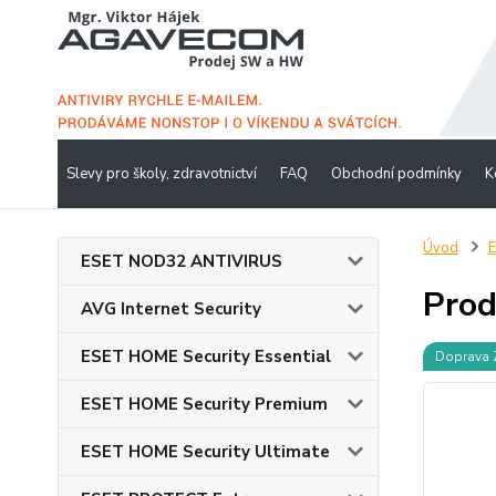
Slevy pro školy, zdravotnictví
FAQ
Obchodní podmínky
K
Úvod
ESET NOD32 ANTIVIRUS
Prod
AVG Internet Security
ESET HOME Security Essential
Doprava
ESET HOME Security Premium
ESET HOME Security Ultimate