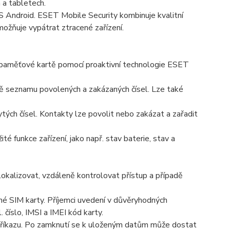
a tabletech.
 Android. ESET Mobile Security kombinuje kvalitní
žňuje vypátrat ztracené zařízení.
na paměťové kartě pomocí proaktivní technologie ESET
seznamu povolených a zakázaných čísel. Lze také
ých čísel. Kontakty lze povolit nebo zakázat a zařadit
é funkce zařízení, jako např. stav baterie, stav a
 lokalizovat, vzdáleně kontrolovat přístup a případě
né SIM karty. Příjemci uvedení v důvěryhodných
číslo, IMSI a IMEI kód karty.
příkazu. Po zamknutí se k uloženým datům může dostat