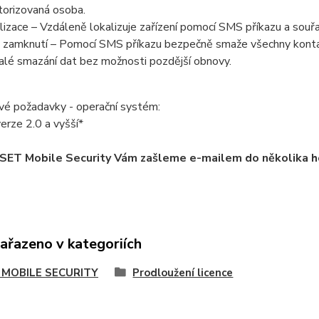
torizovaná osoba.
izace – Vzdáleně lokalizuje zařízení pomocí SMS příkazu a souř
 zamknutí – Pomocí SMS příkazu bezpečně smaže všechny kontak
rvalé smazání dat bez možnosti pozdější obnovy.
é požadavky - operační systém:
erze 2.0 a vyšší*
ESET Mobile Security Vám zašleme e-mailem do několika h
zařazeno v kategoriích
 MOBILE SECURITY
Prodloužení licence