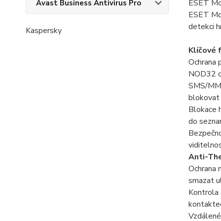
ESET Mob
Avast Business Antivirus Pro
ESET Mob
detekci h
Kaspersky
Klíčové 
Ochrana p
NOD32 op
SMS/MMS 
blokovat 
Blokace h
do sezna
Bezpečnos
viditelno
Anti-Th
Ochrana n
smazat ul
Kontrola 
kontaktec
Vzdálené