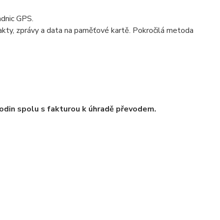
adnic GPS.
ty, zprávy a data na paměťové kartě. Pokročilá metoda
odin spolu s fakturou k úhradě převodem.