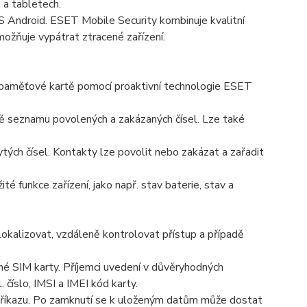
a tabletech.
 Android. ESET Mobile Security kombinuje kvalitní
žňuje vypátrat ztracené zařízení.
na paměťové kartě pomocí proaktivní technologie ESET
seznamu povolených a zakázaných čísel. Lze také
ých čísel. Kontakty lze povolit nebo zakázat a zařadit
é funkce zařízení, jako např. stav baterie, stav a
 lokalizovat, vzdáleně kontrolovat přístup a případě
né SIM karty. Příjemci uvedení v důvěryhodných
číslo, IMSI a IMEI kód karty.
příkazu. Po zamknutí se k uloženým datům může dostat