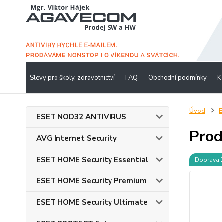
Slevy pro školy, zdravotnictví
FAQ
Obchodní podmínky
K
Úvod
ESET NOD32 ANTIVIRUS
Prod
AVG Internet Security
ESET HOME Security Essential
Doprava
ESET HOME Security Premium
ESET HOME Security Ultimate