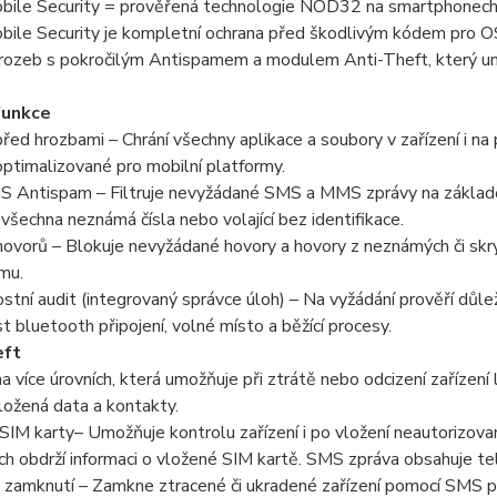
ile Security = prověřená technologie NOD32 na smartphonech 
ile Security je kompletní ochrana před škodlivým kódem pro OS
rozeb s pokročilým Antispamem a modulem Anti-Theft, který umo
funkce
řed hrozbami – Chrání všechny aplikace a soubory v zařízení i 
timalizované pro mobilní platformy.
Antispam – Filtruje nevyžádané SMS a MMS zprávy na základě 
všechna neznámá čísla nebo volající bez identifikace.
ovorů – Blokuje nevyžádané hovory a hovory z neznámých či skryt
mu.
tní audit (integrovaný správce úloh) – Na vyžádání prověří důležit
st bluetooth připojení, volné místo a běžící procesy.
eft
a více úrovních, která umožňuje při ztrátě nebo odcizení zařízení
ožená data a kontakty.
SIM karty– Umožňuje kontrolu zařízení i po vložení neautorizova
h obdrží informaci o vložené SIM kartě. SMS zpráva obsahuje tel. 
 zamknutí – Zamkne ztracené či ukradené zařízení pomocí SMS 