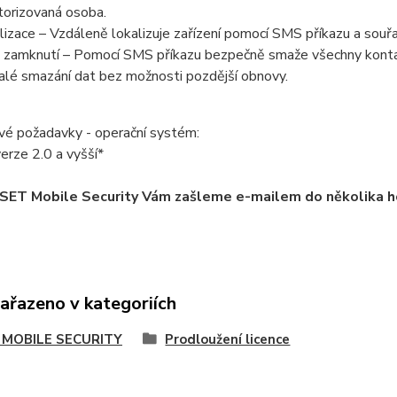
torizovaná osoba.
izace – Vzdáleně lokalizuje zařízení pomocí SMS příkazu a souř
 zamknutí – Pomocí SMS příkazu bezpečně smaže všechny kontak
rvalé smazání dat bez možnosti pozdější obnovy.
é požadavky - operační systém:
erze 2.0 a vyšší*
ESET Mobile Security Vám zašleme e-mailem do několika h
zařazeno v kategoriích
 MOBILE SECURITY
Prodloužení licence