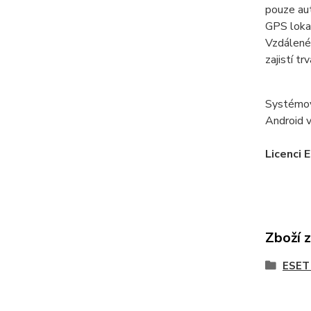
pouze au
GPS lokal
Vzdálené
zajistí t
Systémov
Android v
Licenci 
Zboží 
ESET