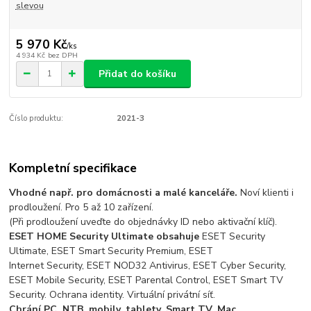
slevou
5 970 Kč
/
ks
4 934 Kč
bez DPH
Přidat do košíku
Číslo produktu:
2021-3
Kompletní specifikace
Vhodné např. pro domácnosti a malé kanceláře.
Noví klienti i
prodloužení. Pro 5 až 10 zařízení.
(Při prodloužení uveďte do objednávky ID nebo aktivační klíč).
ESET HOME Security Ultimate obsahuje
ESET Security
Ultimate, ESET Smart Security Premium, ESET
Internet Security, ESET NOD32 Antivirus, ESET Cyber Security,
ESET Mobile Security, ESET Parental Control, ESET Smart TV
Security. Ochrana identity. Virtuální privátní síť.
Chrání PC, NTB, mobily, tablety, Smart TV, Mac.