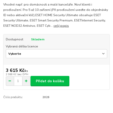
Vhodné např. pro domácnosti a malé kanceláře. Noví klienti i
prodloužení. Pro 5 až 10 zařízení.(Při prodloužení uveďte do objednávky
ID nebo aktivační klíč).ESET HOME Security Ultimate obsahuje ESET
Security Ultimate, ESET Smart Security Premium, ESETInternet Security,
ESET NOD32 Antivirus, ESET Cyb...
celý popis
Dostupnost
Skladem
Vybraná délka licence
3 615 Kč
/
ks
2 988 Kč
bez DPH
Přidat do košíku
Číslo produktu:
2026