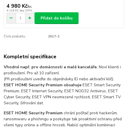
4 980 Kč
/
ks
4 116 Kč
bez DPH
Přidat do košíku
Číslo produktu:
2017-2
Kompletní specifikace
Vhodné např. pro domácnosti a malé kanceláře.
Noví klienti i
prodloužení. Pro až 10 zařízení.
(Při prodloužení uveďte do objednávky ID nebo aktivační klíč).
ESET HOME Security Premium obsahuje
ESET Smart Security
Premium, ESET Internet Security, ESET NOD32 Antivirus, ESET
Cyber Security, ESET VPN neomezené rychlosti, ESET Smart TV
Security, šifrování dat.
ESET HOME Security Premium
chrání počítač proti hackerům,
ransomwaru a phishingu a poskytuje tak proaktivní ochranu před
všemi typy online a offline hrozeb. Nabízí optimální kombinaci