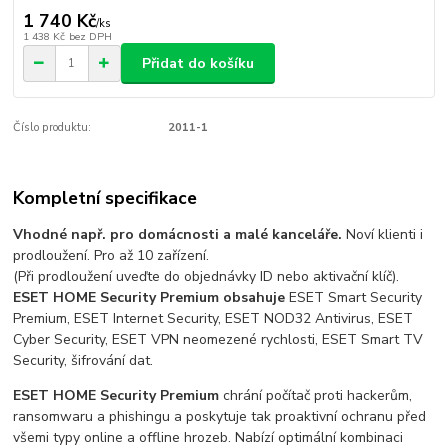
1 740 Kč
/
ks
1 438 Kč
bez DPH
Přidat do košíku
Číslo produktu:
2011-1
Kompletní specifikace
Vhodné např. pro domácnosti a malé kanceláře.
Noví klienti i
prodloužení. Pro až 10 zařízení.
(Při prodloužení uveďte do objednávky ID nebo aktivační klíč).
ESET HOME Security Premium obsahuje
ESET Smart Security
Premium, ESET Internet Security, ESET NOD32 Antivirus, ESET
Cyber Security, ESET VPN neomezené rychlosti, ESET Smart TV
Security, šifrování dat.
ESET HOME Security Premium
chrání počítač proti hackerům,
ransomwaru a phishingu a poskytuje tak proaktivní ochranu před
všemi typy online a offline hrozeb. Nabízí optimální kombinaci