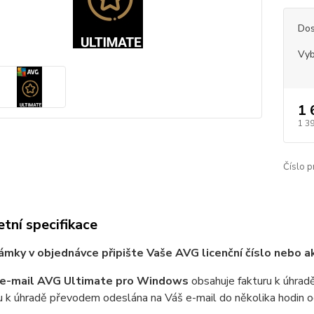
Dos
Vyb
1 
1 3
Číslo p
tní specifikace
mky v objednávce připište Vaše AVG licenční číslo nebo ak
í e-mail AVG Ultimate pro Windows
obsahuje fakturu k úhradě
u k úhradě převodem odeslána na Váš e-mail do několika hodin o