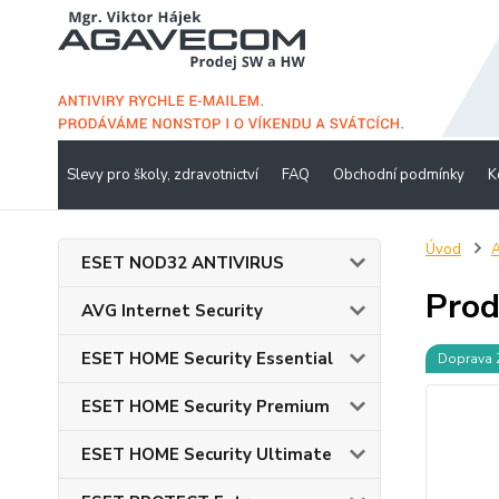
Slevy pro školy, zdravotnictví
FAQ
Obchodní podmínky
K
Úvod
A
ESET NOD32 ANTIVIRUS
Prod
AVG Internet Security
ESET HOME Security Essential
Doprava
ESET HOME Security Premium
ESET HOME Security Ultimate