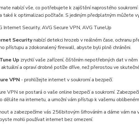
ate nabízí vše, co potřebujete k zajištění naprostého soukromí
 také k optimalizaci počítače. S jediným předplatným můžete vy
 Internet Security, AVG Secure VPN, AVG TuneUp
rnet Security
nabízí detekci hrozeb v reálném čase, ochranu 
o přístupu a zdokonalený firewall, abyste byli plně chráněni.
Tune Up
zrychlí vaše zařízení, čištěním nepotřebných dat v něm 
aktuální a opraví drobné potíže dříve, než přerostou ve skutečn
ure VPN
- prohlížejte internet v soukromí a bezpečí.
e VPN se postará o vaše online bezpečí a soukromí. Zabezpečí vá
co děláte na internetu, a umožní vám přístup k vašemu oblíbeném
knout a zabezpečíme vás 256bitovým šifrováním a dáme vám na v
 abyste mohli používat internet bez omezení.