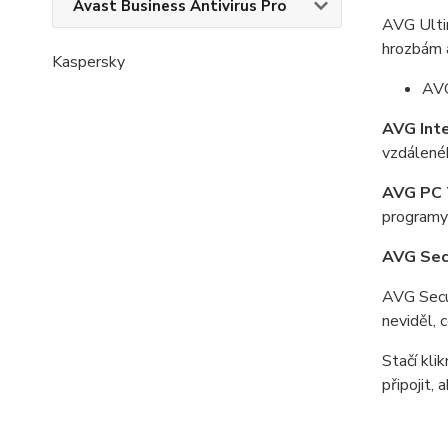
Avast Business Antivirus Pro
AVG Ultim
hrozbám a
Kaspersky
AVG
AVG Inte
vzdálenéh
AVG PC 
programy 
AVG Sec
AVG Secur
neviděl, 
Stačí kli
připojit,