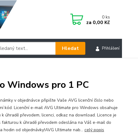
0
ks
za
0,00 Kč
Hledat
Přihlášení
pro Windows pro 1 PC
námky v objednávce připište Vaše AVG licenční číslo nebo
ční kód. Licenční e-mail AVG Ultimate pro Windows obsahuje
u k úhradě převodem, licenci, odkaz na download. Licence je
s fakturou k úhradě převodem odeslána na Váš e-mail do
ka hodin od objednávky!AVG Ultimate nab...
celý popis