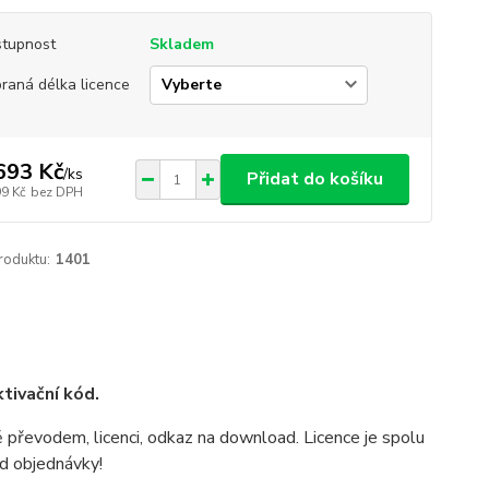
tupnost
Skladem
raná délka licence
693 Kč
/
ks
Přidat do košíku
99 Kč
bez DPH
roduktu:
1401
tivační kód.
 převodem, licenci, odkaz na download. Licence je spolu
d objednávky!