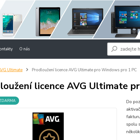
ontakty
O nás
VG Ultimate
Prodloužení licence AVG Ultimate pro Windows pro 1 PC
loužení licence AVG Ultimate 
 ZDARMA
Do poz
aktiva
faktur
spolu 
několi