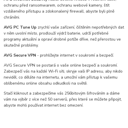
ochranu před ransomwarem, ochranu webové kamery, štít
vzdáleného přístupu a zdokonalený firewall, abyste byli plně
chráněni.
AVG PC Tune Up
zrychlí vaše zařízení, čištěním nepotřebných dat
v něm uvolní místo, prodlouží výdrž baterie, udrží potřebné
programy aktuální a opraví drobné potíže dříve, než přerostou ve
skutečné problémy.
AVG Secure VPN
- prohlížejte internet v soukromí a bezpečí.
AVG Secure VPN se postará o vaše online bezpečí a soukromí.
Zabezpečí vás na každé Wi-Fi síti, skryje vaši IP adresu, aby nikdo
neviděl, co děláte na internetu, a umožní vám přístup k vašemu
oblíbenému online obsahu odkudkoli na světě.
Stačí kliknout a zabezpečíme vás 256bitovým šifrováním a dáme
vám na výběr z více než 50 serverů, přes které se můžete připojit,
abyste mohli používat internet bez omezení.