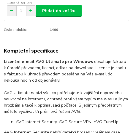
1 399 Kč
bez DPH
Přidat do košíku
Číslo produktu:
1400
Kompletní specifikace
Licenční e-mail AVG Ultimate pro Windows
obsahuje fakturu
k úhradě převodem, licenci, odkaz na download. Licence je spolu
s fakturou k úhradě převodem odeslána na Váš e-mail do
několika hodin od objednávky!
AVG Ultimate nabízí vše, co potřebujete k zajištění naprostého
soukromí na internetu, ochraně proti všem typům malwaru a jiným
hrozbám a také k optimalizaci počítače. S jediným předplatným
můžete využívat tři prémiová řešení AVG:
AVG Internet Security, AVG Secure VPN, AVG TuneUp
AVG Internet Security
nabízí detekci hrozeb v reálném čase,