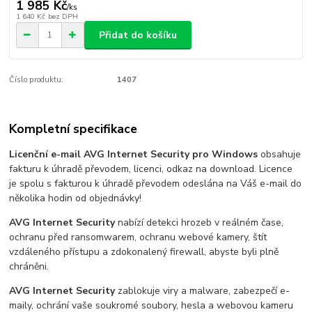
1 985 Kč
/
ks
1 640 Kč
bez DPH
Přidat do košíku
Číslo produktu:
1407
Kompletní specifikace
Licenční e-mail AVG Internet Security pro Windows
obsahuje
fakturu k úhradě převodem, licenci, odkaz na download. Licence
je spolu s fakturou k úhradě převodem odeslána na Váš e-mail do
několika hodin od objednávky!
AVG Internet Security
nabízí detekci hrozeb v reálném čase,
ochranu před ransomwarem, ochranu webové kamery, štít
vzdáleného přístupu a zdokonalený firewall, abyste byli plně
chráněni.
AVG Internet Security
zablokuje viry a malware, zabezpečí e-
maily, ochrání vaše soukromé soubory, hesla a webovou kameru