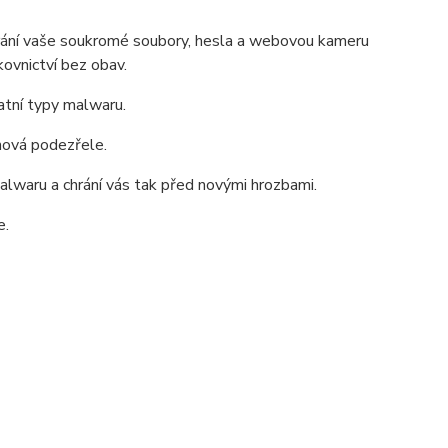
hrání vaše soukromé soubory, hesla a webovou kameru
ovnictví bez obav.
tatní typy malwaru.
chová podezřele.
alwaru a chrání vás tak před novými hrozbami.
e.