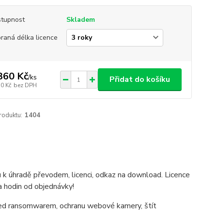
tupnost
Skladem
raná délka licence
360 Kč
/
ks
Přidat do košíku
30 Kč
bez DPH
roduktu:
1404
 k úhradě převodem, licenci, odkaz na download. Licence
a hodin od objednávky!
před ransomwarem, ochranu webové kamery, štít