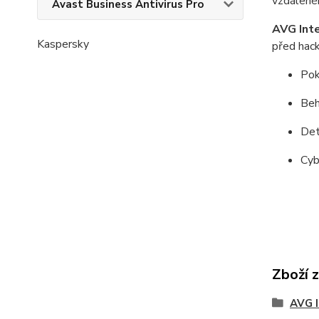
vzdálenéh
Avast Business Antivirus Pro
AVG Inte
Kaspersky
před hack
Pok
Beh
Det
Cyb
Zboží 
AVG I