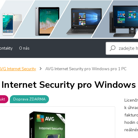
ontakty
O nás
VG Internet Security
AVG Internet Security pro Windows pro 1 PC
Internet Security pro Windows
ukt
Doprava ZDARMA
Licenč
k úhra
faktur
hodin 
reálné