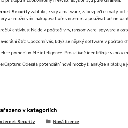
o přístupu a zdokonalený firewall, abyste byli plně chráněni.
rnet Security
zablokuje viry a malware, zabezpečí e-maily, oc
ery a umožní vám nakupovat přes internet a používat online bank
ročilý antivirus: Najde v počítači viry, ransomware, spyware a os
aviorální štít: Upozorní vás, když se nějaký software v počítači 
ekce pomocí umělé inteligence: Proaktivně identifikuje vzorky m
erCapture: Odesílá potenciální nové hrozby k analýze a blokuje j
zařazeno v kategoriích
nternet Security
Nová licence