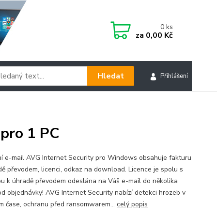
0
ks
za
0,00 Kč
Hledat
Přihlášení
 pro 1 PC
ní e-mail AVG Internet Security pro Windows obsahuje fakturu
dě převodem, licenci, odkaz na download. Licence je spolu s
ou k úhradě převodem odeslána na Váš e-mail do několika
od objednávky! AVG Internet Security nabízí detekci hrozeb v
m čase, ochranu před ransomwarem...
celý popis