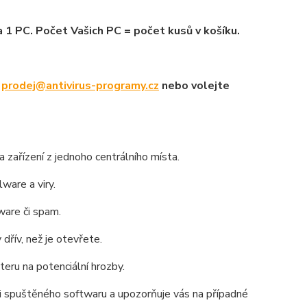
 1 PC. Počet Vašich PC = počet kusů v košíku.
u
prodej@antivirus-programy.cz
nebo volejte
 zařízení z jednoho centrálního místa.
lware a viry.
ware či spam.
řív, než je otevřete.
eru na potenciální hrozby.
i spuštěného softwaru a upozorňuje vás na případné