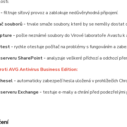
osti.
 -
filtruje síťový provoz a zablokuje nedůvěryhodná připojení.
ač souborů -
trvale smaže soubory, které by se neměly dostat 
pture -
pošle neznámé soubory do Virové laboratoře Avastu k 
 test -
rychle otestuje počítač na problémy s fungováním a zab
serveru SharePoint -
analyzuje veškeré příchozí a odchozí pře
roti AVG Antivirus Business Edition:
 hesel -
automaticky zabezpečí hesla uložená v prohlížečích Chro
 serveru Exchange -
testuje e-maily a chrání před podezřelými
žení