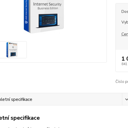
Dos
Vyb
Cen
1 
841
Číslo p
etní specifikace
tní specifikace