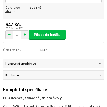
Cena před
1 294 Kč
slevou
647 Kč
/
ks
535 Kč
bez DPH
Přidat do košíku
Číslo produktu:
1547
Kompletní specifikace
Ke stažení
Kompletní specifikace
EDU licence je vhodná jen pro školy!
Cena AVG Internet Security Business Edition je jednotková,