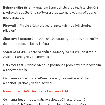
Behaviorální štít -
v reálném čase odhaluje podezřelé chování
jakéhokoli spuštěného softwaru a upozorňuje vás na případné
nesrovnalosti.
Firewall -
filtruje síťový provoz a zablokuje nedůvěryhodná
připojení.
Skartovač souborů -
trvale smaže soubory, které by se neměly
dostat do rukou nikomu jinému.
CyberCapture -
pošle neznámé soubory do Virové laboratoře
Avastu k analýze v reálném čase.
Celkový test -
rychle otestuje počítač na problémy s fungováním
a zabezpečením.
Ochrana serveru SharePoint -
analyzuje veškeré příchozí
a odchozí přenosy vašich serverů.
Navíc oproti AVG Antivirus Business Edition:
Ochrana hesel -
automaticky zabezpečí hesla uložená
v prohlížečích Chrome a Firefox, aby byla lépe chráněna.