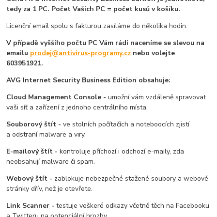
tedy za 1 PC. Počet Vašich PC = počet kusů v košíku.
Licenční email spolu s fakturou zasíláme do několika hodin.
V případě vyššího počtu PC Vám rádi naceníme se slevou na
emailu
prodej@antivirus-programy.cz
nebo volejte
603951921.
AVG Internet Security Business Edition obsahuje:
Cloud Management Console -
umožní vám vzdáleně spravovat
vaši síť a zařízení z jednoho centrálního místa.
Souborový štít -
ve stolních počítačích a noteboocích zjistí
a odstraní malware a viry.
E-mailový štít -
kontroluje příchozí i odchozí e-maily, zda
neobsahují malware či spam.
Webový štít -
zablokuje nebezpečné stažené soubory a webové
stránky dřív, než je otevřete.
Link Scanner -
testuje veškeré odkazy včetně těch na Facebooku
a Twitteru na potenciální hrozby.