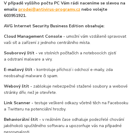
V případě vyššího počtu PC Vám rádi naceníme se slevou na
emailu
prodej@antivirus-programy.cz
nebo volejte
603951921.
AVG Internet Security Business Edition obsahuje:
Cloud Management Console -
umožní vám vzdáleně spravovat
vaši síť a zařízení z jednoho centrálního místa.
Souborový štít -
ve stolních počítačích a noteboocích zjistí
a odstraní malware a viry.
E-mailový štít -
kontroluje příchozí i odchozí e-maily, zda
neobsahují malware či spam.
Webový štít -
zablokuje nebezpečné stažené soubory a webové
stránky dřív, než je otevřete.
Link Scanner -
testuje veškeré odkazy včetně těch na Facebooku
a Twitteru na potenciální hrozby.
Behaviorální štít -
v reálném čase odhaluje podezřelé chování
jakéhokoli spuštěného softwaru a upozorňuje vás na případné
nesrovnalosti.