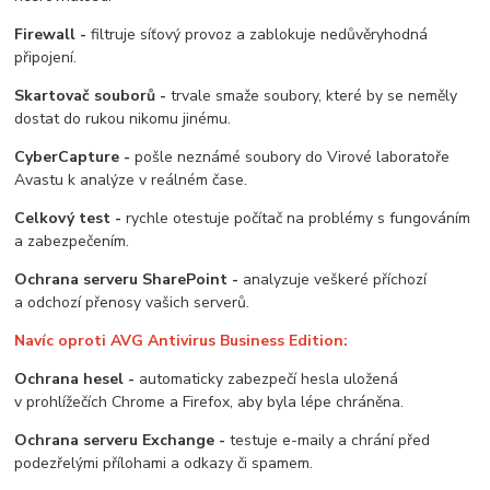
Firewall -
filtruje síťový provoz a zablokuje nedůvěryhodná
připojení.
Skartovač souborů -
trvale smaže soubory, které by se neměly
dostat do rukou nikomu jinému.
CyberCapture -
pošle neznámé soubory do Virové laboratoře
Avastu k analýze v reálném čase.
Celkový test -
rychle otestuje počítač na problémy s fungováním
a zabezpečením.
Ochrana serveru SharePoint -
analyzuje veškeré příchozí
a odchozí přenosy vašich serverů.
Navíc oproti AVG Antivirus Business Edition:
Ochrana hesel -
automaticky zabezpečí hesla uložená
v prohlížečích Chrome a Firefox, aby byla lépe chráněna.
Ochrana serveru Exchange -
testuje e-maily a chrání před
podezřelými přílohami a odkazy či spamem.