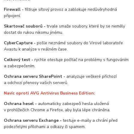
Firewall -
filtruje síťový provoz a zablokuje nedůvěryhodná
připojení.
Skartovač souborů -
trvale smaže soubory, které by se neměly
dostat do rukou nikomu jinému.
CyberCapture -
pošle neznámé soubory do Virové laboratoře
Avastu k analýze v reálném čase.
Celkový test -
rychle otestuje počítač na problémy s fungováním
a zabezpečením.
Ochrana serveru SharePoint -
analyzuje veškeré příchozí
a odchozí přenosy vašich serverů.
Navíc oproti AVG Antivirus Business Edition:
Ochrana hesel -
automaticky zabezpečí hesla uložená
v prohlížečích Chrome a Firefox, aby byla lépe chráněna.
Ochrana serveru Exchange -
testuje e-maily a chrání před
podezřelými přílohami a odkazy či spamem.