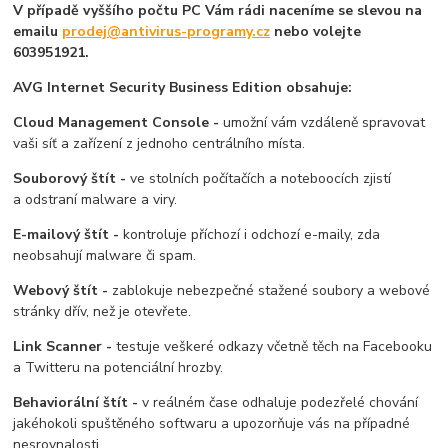
V případě vyššího počtu PC Vám rádi naceníme se slevou na
emailu
prodej@antivirus-programy.cz
nebo volejte
603951921.
AVG Internet Security Business Edition obsahuje:
Cloud Management Console -
umožní vám vzdáleně spravovat
vaši síť a zařízení z jednoho centrálního místa.
Souborový štít -
ve stolních počítačích a noteboocích zjistí
a odstraní malware a viry.
E-mailový štít -
kontroluje příchozí i odchozí e-maily, zda
neobsahují malware či spam.
Webový štít -
zablokuje nebezpečné stažené soubory a webové
stránky dřív, než je otevřete.
Link Scanner -
testuje veškeré odkazy včetně těch na Facebooku
a Twitteru na potenciální hrozby.
Behaviorální štít -
v reálném čase odhaluje podezřelé chování
jakéhokoli spuštěného softwaru a upozorňuje vás na případné
nesrovnalosti.