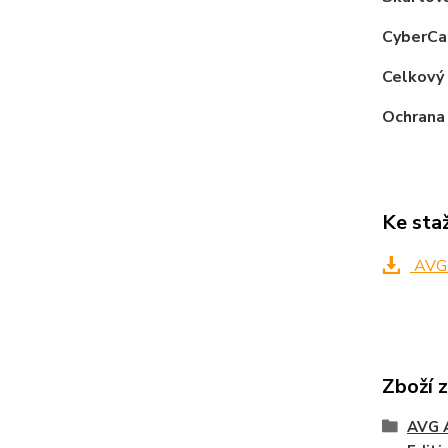
CyberCa
Celkový
Ochrana 
Ke sta
AVG A
Zboží 
AVG A