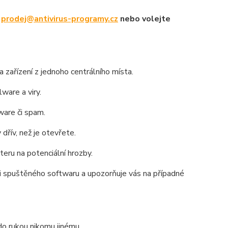
u
prodej@antivirus-programy.cz
nebo volejte
 zařízení z jednoho centrálního místa.
lware a viry.
ware či spam.
řív, než je otevřete.
eru na potenciální hrozby.
i spuštěného softwaru a upozorňuje vás na případné
do rukou nikomu jinému.