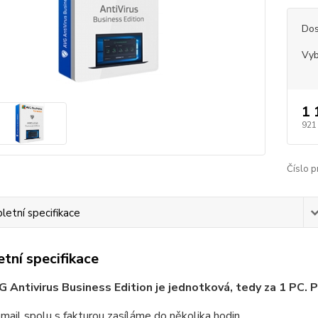
Dos
Vyb
1 
921
Číslo p
etní specifikace
tní specifikace
 Antivirus Business Edition je jednotková, tedy za 1 PC. P
email spolu s fakturou zasíláme do několika hodin.