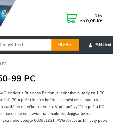
0
ks
za
0,00 Kč
Hledat
Přihlášení
9 PC
 50-99 PC
VG Antivirus Business Edition je jednotková, tedy za 1 PC.
Vašich PC = počet kusů v košíku. Licenční email spolu s
ou zasíláme do několika hodin. V případě vyššího počtu PC
di naceníme se slevou na emailu prodej@antivirus-
my.cz nebo volejte 603951921. AVG Antivirus B...
celý popis