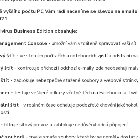
ě vyššího počtu PC Vám rádi naceníme se slevou na email
21.
virus Business Edition obsahuje:
anagement Console -
umožní vám vzdáleně spravovat vaši síť a
ý štít -
ve stolních počítačích a noteboocích zjistí a odstraní ma
ý štít -
kontroluje příchozí i odchozí e-maily, zda neobsahují mal
štít -
zablokuje nebezpečné stažené soubory a webové stránky d
nner -
testuje veškeré odkazy včetně těch na Facebooku a Twitt
ální štít -
v reálném čase odhaluje podezřelé chování jakéhokol
osti.
 -
filtruje síťový provoz a zablokuje nedůvěryhodná připojení.
ač souborů -
trvale smaže soubory, které by se neměly dostat 