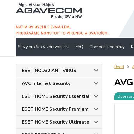
Slevy pro školy, zdravotnictví
FAQ
Obchodní podmínky
K
Úvod
A
ESET NOD32 ANTIVIRUS
AVG 
AVG Internet Security
ESET HOME Security Essential
Doprava
ESET HOME Security Premium
ESET HOME Security Ultimate