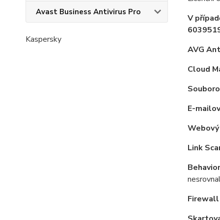
Avast Business Antivirus Pro
V případ
6039519
Kaspersky
AVG Anti
Cloud M
Souborov
E-mailov
Webový 
Link Sca
Behavior
nesrovnal
Firewall
Skartov