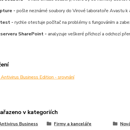
pture -
pošle neznámé soubory do Virové laboratoře Avastu k 
 test -
rychle otestuje počítač na problémy s fungováním a zab
serveru SharePoint -
analyzuje veškeré příchozí a odchozí pře
žení
ntivirus Business Edition - srovnání
zařazeno v kategoriích
ntivirus Business
Firmy a kanceláře
Nová