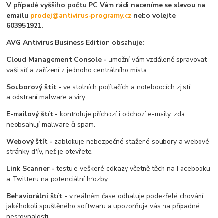
V případě vyššího počtu PC Vám rádi naceníme se slevou na
emailu
prodej@antivirus-programy.cz
nebo volejte
603951921.
AVG Antivirus Business Edition obsahuje:
Cloud Management Console -
umožní vám vzdáleně spravovat
vaši síť a zařízení z jednoho centrálního místa.
Souborový štít -
ve stolních počítačích a noteboocích zjistí
a odstraní malware a viry.
E-mailový štít -
kontroluje příchozí i odchozí e-maily, zda
neobsahují malware či spam.
Webový štít -
zablokuje nebezpečné stažené soubory a webové
stránky dřív, než je otevřete.
Link Scanner -
testuje veškeré odkazy včetně těch na Facebooku
a Twitteru na potenciální hrozby.
Behaviorální štít -
v reálném čase odhaluje podezřelé chování
jakéhokoli spuštěného softwaru a upozorňuje vás na případné
nesrovnalosti.