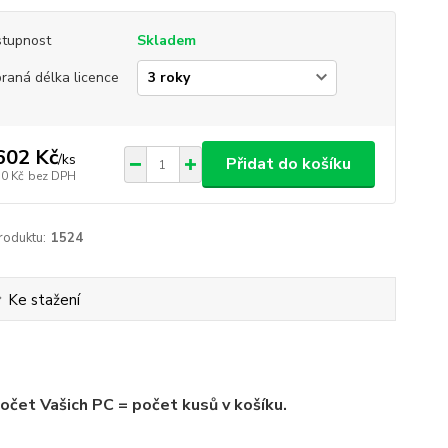
tupnost
Skladem
raná délka licence
602 Kč
/
ks
Přidat do košíku
50 Kč
bez DPH
roduktu:
1524
Ke stažení
očet Vašich PC = počet kusů v košíku.