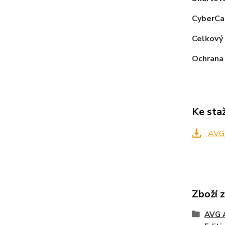
CyberCa
Celkový
Ochrana 
Ke sta
AVG A
Zboží 
AVG A