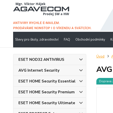
Slevy pro školy, zdravotnictví
FAQ
Obchodní podmínky
K
Úvod
A
ESET NOD32 ANTIVIRUS
AVG 
AVG Internet Security
ESET HOME Security Essential
Doprava
ESET HOME Security Premium
ESET HOME Security Ultimate