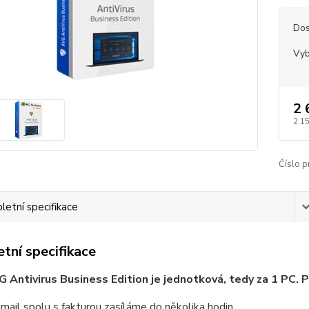
Dos
Vyb
2 
2 1
Číslo p
etní specifikace
tní specifikace
 Antivirus Business Edition je jednotková, tedy za 1 PC. P
email spolu s fakturou zasíláme do několika hodin.