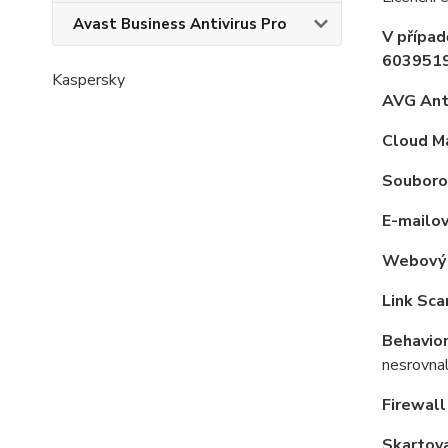
Avast Business Antivirus Pro
V případ
6039519
Kaspersky
AVG Anti
Cloud M
Souborov
E-mailov
Webový 
Link Sca
Behavior
nesrovnal
Firewall
Skartov