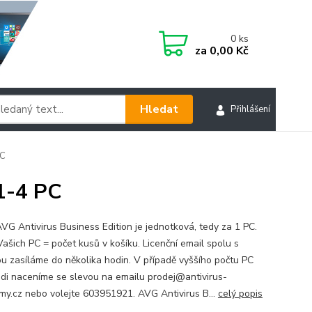
0
ks
za
0,00 Kč
Hledat
Přihlášení
PC
1-4 PC
VG Antivirus Business Edition je jednotková, tedy za 1 PC.
Vašich PC = počet kusů v košíku. Licenční email spolu s
ou zasíláme do několika hodin. V případě vyššího počtu PC
di naceníme se slevou na emailu prodej@antivirus-
my.cz nebo volejte 603951921. AVG Antivirus B...
celý popis