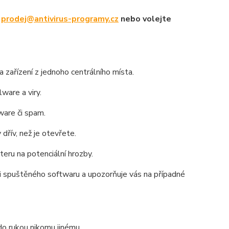
u
prodej@antivirus-programy.cz
nebo volejte
 zařízení z jednoho centrálního místa.
lware a viry.
ware či spam.
řív, než je otevřete.
eru na potenciální hrozby.
i spuštěného softwaru a upozorňuje vás na případné
do rukou nikomu jinému.