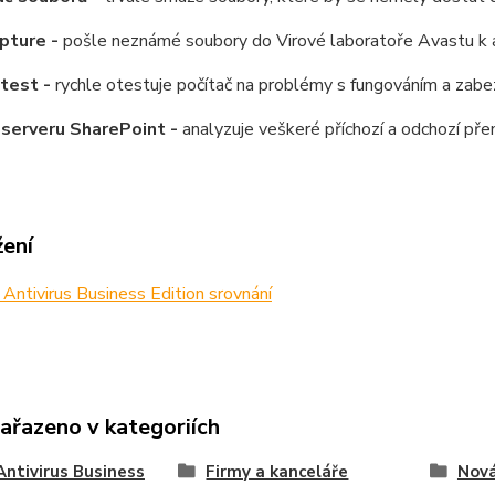
pture -
pošle neznámé soubory do Virové laboratoře Avastu k 
 test -
rychle otestuje počítač na problémy s fungováním a zab
serveru SharePoint -
analyzuje veškeré příchozí a odchozí pře
žení
ntivirus Business Edition srovnání
zařazeno v kategoriích
ntivirus Business
Firmy a kanceláře
Nová