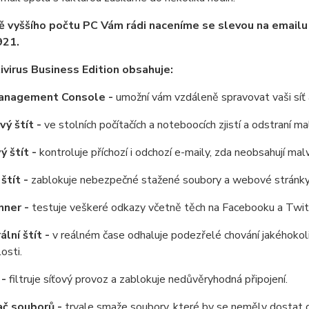
ě vyššího počtu PC Vám rádi naceníme se slevou na email
21.
virus Business Edition obsahuje:
anagement Console -
umožní vám vzdáleně spravovat vaši síť a
ý štít -
ve stolních počítačích a noteboocích zjistí a odstraní ma
ý štít -
kontroluje příchozí i odchozí e-maily, zda neobsahují mal
štít -
zablokuje nebezpečné stažené soubory a webové stránky d
nner -
testuje veškeré odkazy včetně těch na Facebooku a Twitt
ální štít -
v reálném čase odhaluje podezřelé chování jakéhokol
osti.
 -
filtruje síťový provoz a zablokuje nedůvěryhodná připojení.
ač souborů -
trvale smaže soubory, které by se neměly dostat 