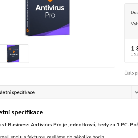
Dos
Vyb
1 
1 5
Číslo p
etní specifikace
tní specifikace
st Business Antivirus Pro je jednotková, tedy za 1 PC. Poč
email spolu s fakturou zasíláme do několika hodin.