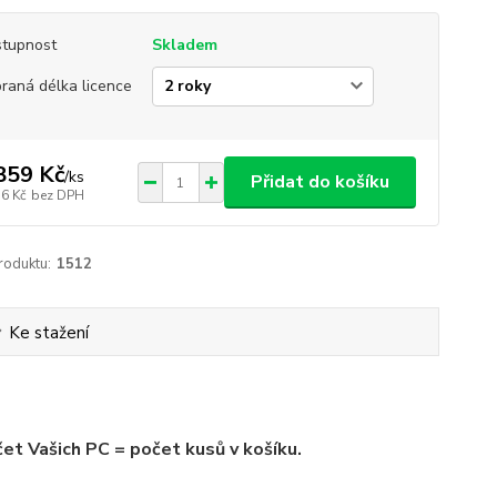
tupnost
Skladem
raná délka licence
859 Kč
/
ks
Přidat do košíku
36 Kč
bez DPH
roduktu:
1512
Ke stažení
et Vašich PC = počet kusů v košíku.