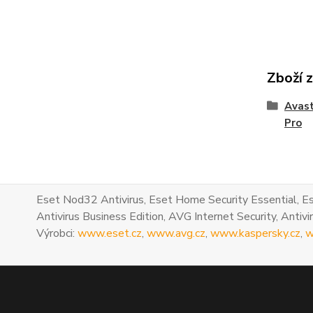
Zboží 
Avast
Pro
Eset Nod32 Antivirus, Eset Home Security Essential, Es
Antivirus Business Edition, AVG Internet Security, Antivir
Výrobci:
www.eset.cz
,
www.avg.cz
,
www.kaspersky.cz
,
w