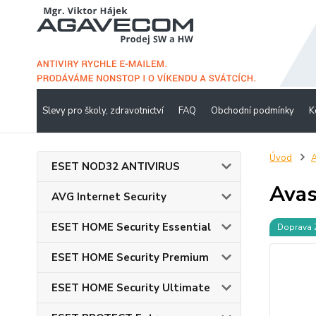
Slevy pro školy, zdravotnictví
FAQ
Obchodní podmínky
K
Úvod
A
ESET NOD32 ANTIVIRUS
Avas
AVG Internet Security
ESET HOME Security Essential
Doprava
ESET HOME Security Premium
ESET HOME Security Ultimate