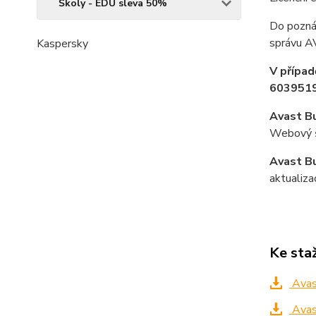
Školy - EDU sleva 50%
Do pozná
správu 
Kaspersky
V případ
6039519
Avast Bu
Webový št
Avast Bu
aktualiz
Ke sta
Avast
Avast