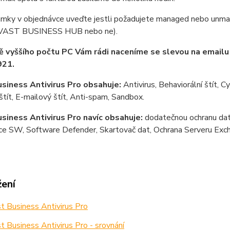
mky v objednávce uveďte jestli požadujete managed nebo unman
AVAST BUSINESS HUB nebo ne).
ě vyššího počtu PC Vám rádi naceníme se slevou na email
21.
siness Antivirus Pro obsahuje:
Antivirus, Behaviorální štít, C
ít, E-mailový štít, Anti-spam, Sandbox.
siness Antivirus Pro navíc obsahuje:
dodatečnou ochranu dat 
ace SW, Software Defender, Skartovač dat, Ochrana Serveru Exc
žení
 Business Antivirus Pro
 Business Antivirus Pro - srovnání