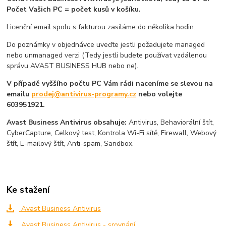
Počet Vašich PC = počet kusů v košíku.
Licenční email spolu s fakturou zasíláme do několika hodin.
Do poznámky v objednávce uveďte jestli požadujete managed
nebo unmanaged verzi (Tedy jestli budete používat vzdálenou
správu AVAST BUSINESS HUB nebo ne).
V případě vyššího počtu PC Vám rádi naceníme se slevou na
emailu
prodej@antivirus-programy.cz
nebo volejte
603951921.
Avast Business Antivirus obsahuje:
Antivirus, Behaviorální štít,
CyberCapture, Celkový test, Kontrola Wi-Fi sítě, Firewall, Webový
štít, E-mailový štít, Anti-spam, Sandbox.
Ke stažení
Avast Business Antivirus
Avast Business Antivirus - srovnání