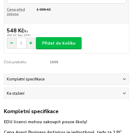
Cena před
1 096 Kč
slevou
548 Kč
/
ks
453 Kč
bez DPH
Přidat do košíku
Číslo produktu:
1509
Kompletní specifikace
Ke stažení
Kompletní specifikace
EDU licenci mohou zakoupit pouze školy!
Cena Avast Business Antivirus je jednotková, tedy za 1 PC.