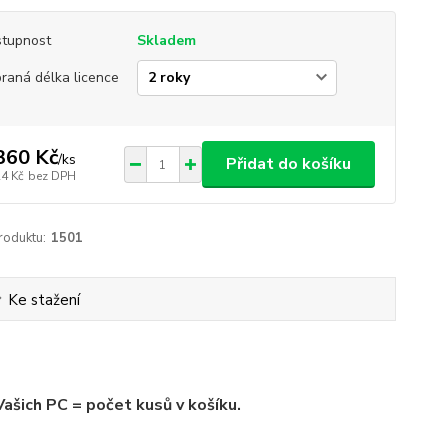
tupnost
Skladem
raná délka licence
360 Kč
/
ks
Přidat do košíku
24 Kč
bez DPH
roduktu:
1501
Ke stažení
ašich PC = počet kusů v košíku.