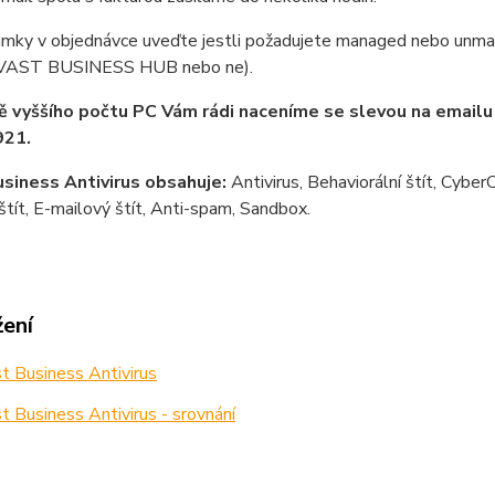
mky v objednávce uveďte jestli požadujete managed nebo unman
AVAST BUSINESS HUB nebo ne).
ě vyššího počtu PC Vám rádi naceníme se slevou na email
21.
siness Antivirus obsahuje:
Antivirus, Behaviorální štít, Cyber
ít, E-mailový štít, Anti-spam, Sandbox.
žení
 Business Antivirus
 Business Antivirus - srovnání