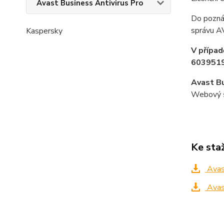
Avast Business Antivirus Pro
Do pozná
správu 
Kaspersky
V případ
6039519
Avast Bu
Webový št
Ke sta
Avast
Avast