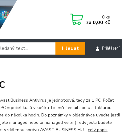
0
ks
za
0,00 Kč
Hledat
Přihlášení
PC
vast Business Antivirus je jednotková, tedy za 1 PC. Počet
 PC = počet kusů v košíku. Licenční email spolu s fakturou
me do několika hodin. Do poznámky v objednávce uveďte jestli
jete managed nebo unmanaged verzi (Tedy jestli budete
at vzdálenou správu AVAST BUSINESS HU...
celý popis