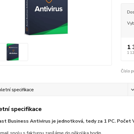
Dos
Vyb
1 
1 1
Číslo p
etní specifikace
tní specifikace
st Business Antivirus je jednotková, tedy za 1 PC. Počet V
email spolu s fakturou zasíláme do několika hodin.