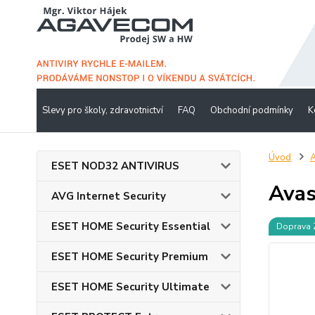
Slevy pro školy, zdravotnictví
FAQ
Obchodní podmínky
K
Úvod
A
ESET NOD32 ANTIVIRUS
Avas
AVG Internet Security
ESET HOME Security Essential
Doprava
ESET HOME Security Premium
ESET HOME Security Ultimate