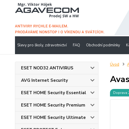
Slevy pro školy, zdravotnictví
FAQ
Obchodní podmínky
K
Úvod
A
ESET NOD32 ANTIVIRUS
Avas
AVG Internet Security
ESET HOME Security Essential
Doprava
ESET HOME Security Premium
ESET HOME Security Ultimate