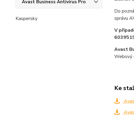
Avast Business Antivirus Pro
Do pozná
správu 
Kaspersky
V případ
6039519
Avast Bu
Webový št
Ke sta
Avast
Avast