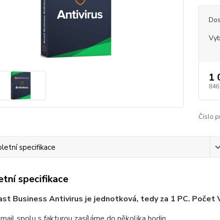
Dos
Vyb
1 
846
Číslo p
etní specifikace
tní specifikace
st Business Antivirus je jednotková, tedy za 1 PC. Počet V
email spolu s fakturou zasíláme do několika hodin.