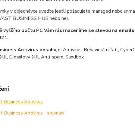
mky v objednávce uveďte jestli požadujete managed nebo unman
AVAST BUSINESS HUB nebo ne).
ě vyššího počtu PC Vám rádi naceníme se slevou na email
21.
siness Antivirus obsahuje:
Antivirus, Behaviorální štít, Cyber
ít, E-mailový štít, Anti-spam, Sandbox.
žení
 Business Antivirus
 Business Antivirus - srovnání