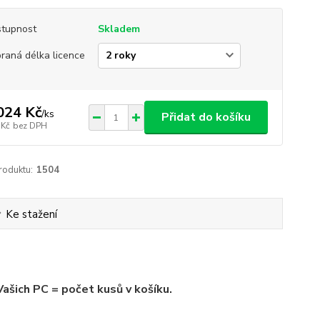
tupnost
Skladem
raná délka licence
024 Kč
/
ks
Přidat do košíku
 Kč
bez DPH
roduktu:
1504
Ke stažení
ašich PC = počet kusů v košíku.