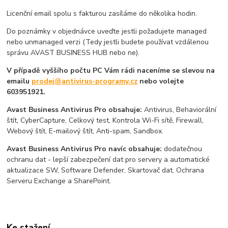
Licenční email spolu s fakturou zasíláme do několika hodin.
Do poznámky v objednávce uveďte jestli požadujete managed
nebo unmanaged verzi (Tedy jestli budete používat vzdálenou
správu AVAST BUSINESS HUB nebo ne).
V případě vyššího počtu PC Vám rádi naceníme se slevou na
emailu
prodej@antivirus-programy.cz
nebo volejte
603951921.
Avast Business Antivirus Pro obsahuje:
Antivirus, Behaviorální
štít, CyberCapture, Celkový test, Kontrola Wi-Fi sítě, Firewall,
Webový štít, E-mailový štít, Anti-spam, Sandbox.
Avast Business Antivirus Pro navíc obsahuje:
dodatečnou
ochranu dat - lepší zabezpečení dat pro servery a automatické
aktualizace SW, Software Defender, Skartovač dat, Ochrana
Serveru Exchange a SharePoint.
Ke stažení