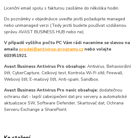
Licenční email spolu s fakturou zasíláme do několika hodin.
Do poznámky v objednávce uveďte jestli požadujete managed
nebo unmanaged verzi (Tedy jestli budete používat vzdálenou
správu AVAST BUSINESS HUB nebo ne).
V případě vyššího počtu PC Vám rádi naceníme se slevou na
emailu
prodej@antivirus-programy.cz
nebo volejte
603951921.
Avast Business Antivirus Pro obsahuje:
Antivirus, Behaviorální
štít, CyberCapture, Celkový test, Kontrola Wi-Fi sítě, Firewall,
Webový štít, E-mailový štít, Anti-spam, Sandbox.
Avast Business Antivirus Pro navíc obsahuje:
dodatečnou
ochranu dat - lepší zabezpečení dat pro servery a automatické
aktualizace SW, Software Defender, Skartovač dat, Ochrana
Serveru Exchange a SharePoint.
Ke stažení